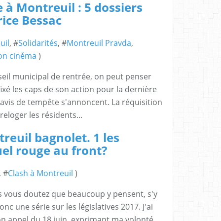
 à Montreuil : 5 dossiers
ice Bessac
uil
, #
Solidarités
, #
Montreuil Pravda
,
ton cinéma
)
eil municipal de rentrée, on peut penser
ixé les caps de son action pour la dernière
avis de tempête s'annoncent. La réquisition
reloger les résidents...
reuil bagnolet. 1 les
el rouge au front?
, #
Clash à Montreuil
)
s vous doutez que beaucoup y pensent, s'y
 une série sur les législatives 2017. J'ai
 appel du 18 juin, exprimant ma volonté