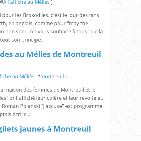
 #
A l'affiche au Méliès
)
 pour les Brokodiles. c'est le jour des fans
rth, en anglais, comme pour "may the
 un bon voeu, on vous souhaite à tous que la
tout son principe...
ides au Mélies de Montreuil
ffiche au Méliès
, #
montreuil
)
 la maison des femmes de Montreuil et le
des" ont affiché leur colère et leur révolte au
de Roman Polanski "J'accuse" est programmé
tais écrire...
gilets jaunes à Montreuil