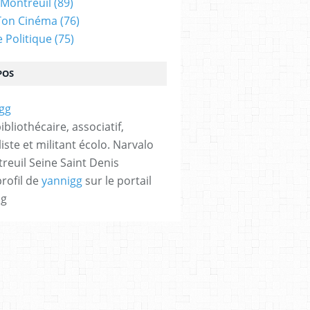
 Montreuil
(89)
Ton Cinéma
(76)
e Politique
(75)
POS
bibliothécaire, associatif,
iste et militant écolo. Narvalo
reuil Seine Saint Denis
profil de
yannigg
sur le portail
og