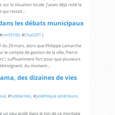
sur la situation locale. J'avais déjà noté la
qui restait...
e dans les débats municipaux
 #
cm93100
, #
ChatGPT
)
al du 29 mars, alors que Philippe Lamarche
 le compte de gestion de la ville, Pierre
porc", suffisamment fort pour que plusieurs
 témoignent. Au moment...
a, des dizaines de vies
uil
, #
Solidarités
, #
polémique extérieure
,
le un peu acide dans le ton de ce montage