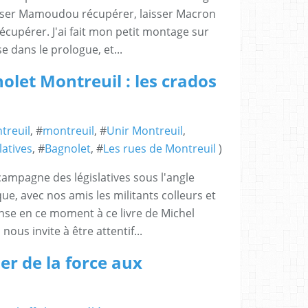
aisser Mamoudou récupérer, laisser Macron
écupérer. J'ai fait mon petit montage sur
 dans le prologue, et...
olet Montreuil : les crados
treuil
, #
montreuil
, #
Unir Montreuil
,
latives
, #
Bagnolet
, #
Les rues de Montreuil
)
ampagne des législatives sous l'angle
ue, avec nos amis les militants colleurs et
pense en ce moment à ce livre de Michel
nous invite à être attentif...
er de la force aux