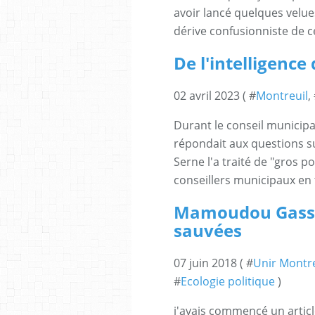
avoir lancé quelques velues 
dérive confusionniste de ce 
De l'intelligenc
02 avril 2023 ( #
Montreuil
,
Durant le conseil municip
répondait aux questions sur
Serne l'a traité de "gros 
conseillers municipaux en
Mamoudou Gassam
sauvées
07 juin 2018 ( #
Unir Montre
#
Ecologie politique
)
j'avais commencé un artic