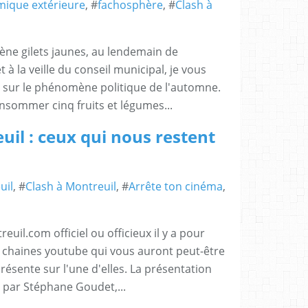
mique extérieure
, #
fachosphère
, #
Clash à
ne gilets jaunes, au lendemain de
et à la veille du conseil municipal, je vous
 sur le phénomène politique de l'automne.
nsommer cinq fruits et légumes...
uil : ceux qui nous restent
uil
, #
Clash à Montreuil
, #
Arrête ton cinéma
,
euil.com officiel ou officieux il y a pour
chaines youtube qui vous auront peut-être
résente sur l'une d'elles. La présentation
 par Stéphane Goudet,...