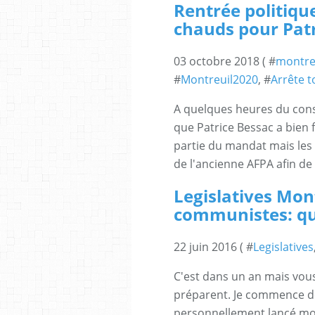
Rentrée politique
chauds pour Patr
03 octobre 2018 ( #
montre
#
Montreuil2020
, #
Arrête 
A quelques heures du cons
que Patrice Bessac a bien f
partie du mandat mais les 
de l'ancienne AFPA afin de 
Legislatives Mont
communistes: qu
22 juin 2016 ( #
Legislatives
C'est dans un an mais vou
préparent. Je commence donc
personnellement lancé mon