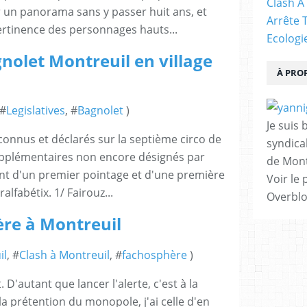
Clash À
un panorama sans y passer huit ans, et
Arrête 
rtinence des personnages hauts...
Ecologi
gnolet Montreuil en village
À PRO
 #
Legislatives
, #
Bagnolet
)
Je suis 
 connus et déclarés sur la septième circo de
syndical
supplémentaires non encore désignés par
de Mont
ent d'un premier pointage et d'une première
Voir le 
lfabétix. 1/ Fairouz...
Overbl
ère à Montreuil
il
, #
Clash à Montreuil
, #
fachosphère
)
. D'autant que lancer l'alerte, c'est à la
 la prétention du monopole, j'ai celle d'en