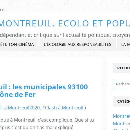
MONTREUIL. ECOLO ET POPU
ÊTE TON CINÉMA
L'ÉCOLOGIE AUX RESPONSABILITÉS
LA 
RECHE
l : les municipales 93100
rône de Fer
CATÉG
il
, #
Montreuil2020
, #
Clash à Montreuil
)
Montreu
ique à Montreuil, c'est compliqué. Que si tu
Montreu
pris c'est qu'on t'as mal expliqué.