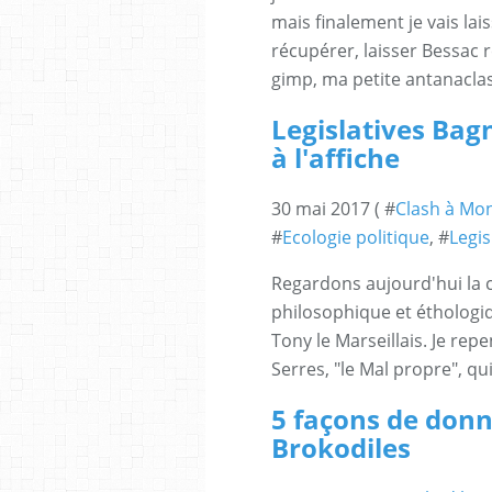
mais finalement je vais l
récupérer, laisser Bessac r
gimp, ma petite antanaclase
Legislatives Bagn
à l'affiche
30 mai 2017 ( #
Clash à Mon
#
Ecologie politique
, #
Legis
Regardons aujourd'hui la c
philosophique et éthologiq
Tony le Marseillais. Je re
Serres, "le Mal propre", qui 
5 façons de donn
Brokodiles