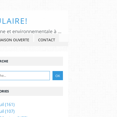
LAIRE!
Tous Montreuil, un regard indépendant et critique sur l'actualité politique, citoyenne et environnementale à Montreuil sous Bois, Seine-Saint-Denis. Veiller, Lancer l'alerte, commenter et critiquer l'exercice du pouvoir, s'impliquer dans la Cité, au présent et au futur!
MAISON OUVERTE
CONTACT
RCHE
ORIES
il
(161)
il
(107)