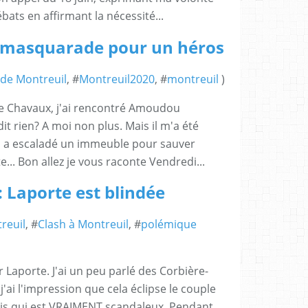
ats en affirmant la nécessité...
: masquarade pour un héros
 de Montreuil
, #
Montreuil2020
, #
montreuil
)
 de Chavaux, j'ai rencontré Amoudou
t rien? A moi non plus. Mais il m'a été
i a escaladé un immeuble pour sauver
ite... Bon allez je vous raconte Vendredi...
: Laporte est blindée
reuil
, #
Clash à Montreuil
, #
polémique
 Laporte. J'ai un peu parlé des Corbière-
'ai l'impression que cela éclipse le couple
ois qui est VRAIMENT scandaleux. Pendant