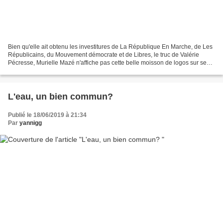
Bien qu'elle ait obtenu les investitures de La République En Marche, de Les
Républicains, du Mouvement démocrate et de Libres, le truc de Valérie
Pécresse, Murielle Mazé n'affiche pas cette belle moisson de logos sur ses
tracts, qu'elle scotche chez des...
L'eau, un bien commun?
Publié le 18/06/2019 à 21:34
Par
yannigg