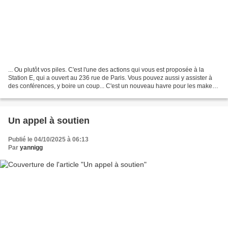
... Ou plutôt vos piles. C'est l'une des actions qui vous est proposée à la
Station E, qui a ouvert au 236 rue de Paris. Vous pouvez aussi y assister à
des conférences, y boire un coup... C'est un nouveau havre pour les makers
et tous ceux qui sont curieux...
Un appel à soutien
Publié le 04/10/2025 à 06:13
Par
yannigg