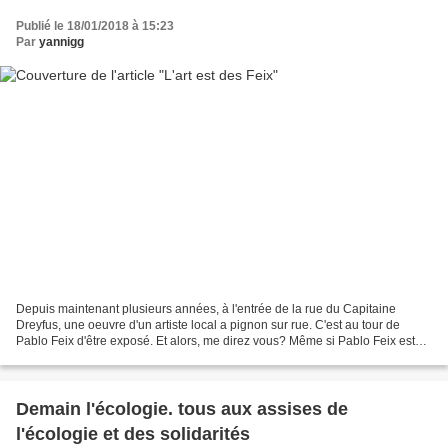
Publié le 18/01/2018 à 15:23
Par
yannigg
Depuis maintenant plusieurs années, à l'entrée de la rue du Capitaine
Dreyfus, une oeuvre d'un artiste local a pignon sur rue. C'est au tour de
Pablo Feix d'être exposé. Et alors, me direz vous? Même si Pablo Feix est
l'un des chouchous des cocos on ne...
Demain l'écologie. tous aux assises de
l'écologie et des solidarités