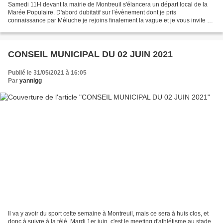
Samedi 11H devant la mairie de Montreuil s'élancera un départ local de la
Marée Populaire. D'abord dubitatif sur l'évènement dont je pris
connaissance par Méluche je rejoins finalement la vague et je vous invite à
le faire aussi, au nom du pluralisme...
CONSEIL MUNICIPAL DU 02 JUIN 2021
Publié le 31/05/2021 à 16:05
Par
yannigg
Il va y avoir du sport cette semaine à Montreuil, mais ce sera à huis clos, et
donc à suivre à la télé. Mardi 1er juin, c'est le meeting d'athlétisme au stade