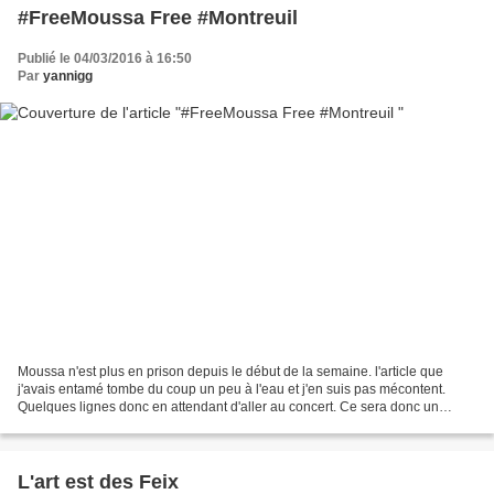
#FreeMoussa Free #Montreuil
Publié le 04/03/2016 à 16:50
Par
yannigg
Moussa n'est plus en prison depuis le début de la semaine. l'article que
j'avais entamé tombe du coup un peu à l'eau et j'en suis pas mécontent.
Quelques lignes donc en attendant d'aller au concert. Ce sera donc un
concert où on fêtera une bonne nouvelle...
L'art est des Feix