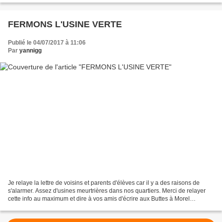
FERMONS L'USINE VERTE
Publié le 04/07/2017 à 11:06
Par
yannigg
Je relaye la lettre de voisins et parents d'élèves car il y a des raisons de
s'alarmer. Assez d'usines meurtrières dans nos quartiers. Merci de relayer
cette info au maximum et dire à vos amis d'écrire aux Buttes à Morel
(buttes.morel@gmail.com) Chers...