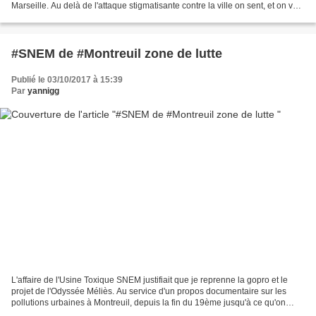
Marseille. Au delà de l'attaque stigmatisante contre la ville on sent, et on voit
qu'il y a objectivement...
#SNEM de #Montreuil zone de lutte
Publié le 03/10/2017 à 15:39
Par
yannigg
L'affaire de l'Usine Toxique SNEM justifiait que je reprenne la gopro et le
projet de l'Odyssée Méliès. Au service d'un propos documentaire sur les
pollutions urbaines à Montreuil, depuis la fin du 19ème jusqu'à ce qu'on
nomme aujourd'hui la gentrification....