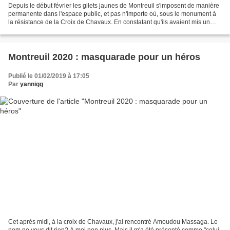
Depuis le début février les gilets jaunes de Montreuil s'imposent de manière
permanente dans l'espace public, et pas n'importe où, sous le monument à
la résistance de la Croix de Chavaux. En constatant qu'ils avaient mis un
cadenas à la porte de la cabane,...
Montreuil 2020 : masquarade pour un héros
Publié le 01/02/2019 à 17:05
Par
yannigg
Cet après midi, à la croix de Chavaux, j'ai rencontré Amoudou Massaga. Le
nom ne vous dit rien? A moi non plus. Mais il m'a été présenté comme "celui