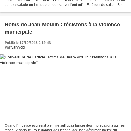
qui a escaladé un immeuble pour sauver l'enfant"... Et là tout de suite... Bon
allez je vous raconte Vendredi...
Roms de Jean-Moulin : résistons à la violence
municipale
Publié le 17/10/2018 à 19:43
Par
yannigg
Quand l'injustice est résistible il ne suffit pas lancer des imprécations sur les
réseaux sociaux. Pour donner des leçons, accuser, déformer, mettre du