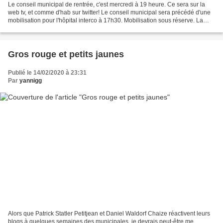
Le conseil municipal de rentrée, c'est mercredi à 19 heure. Ce sera sur la
web tv, et comme d'hab sur twitter! Le conseil municipal sera précédé d'une
mobilisation pour l'hôpital interco à 17h30. Mobilisation sous réserve. La
situation de l'hôpital André-Grégoire,...
Gros rouge et petits jaunes
Publié le 14/02/2020 à 23:31
Par
yannigg
Alors que Patrick Statler Petitjean et Daniel Waldorf Chaize réactivent leurs
blogs à quelques semaines des municipales, je devrais peut-être me