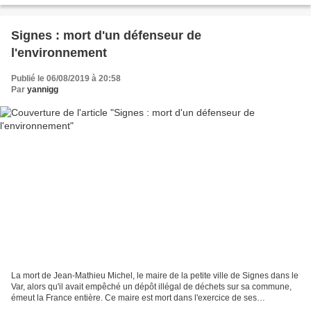
Signes : mort d'un défenseur de
l'environnement
Publié le 06/08/2019 à 20:58
Par
yannigg
La mort de Jean-Mathieu Michel, le maire de la petite ville de Signes dans le
Var, alors qu'il avait empêché un dépôt illégal de déchets sur sa commune,
émeut la France entière. Ce maire est mort dans l'exercice de ses
responsabilités, et parmi ces responsabilités,...