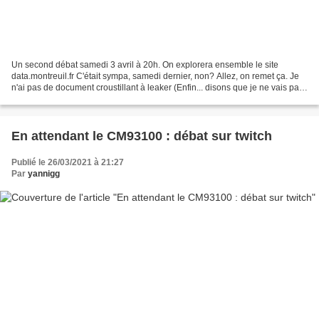
Un second débat samedi 3 avril à 20h. On explorera ensemble le site
data.montreuil.fr C'était sympa, samedi dernier, non? Allez, on remet ça. Je
n'ai pas de document croustillant à leaker (Enfin... disons que je ne vais pas
en sortir un toute les semaines...),...
En attendant le CM93100 : débat sur twitch
Publié le 26/03/2021 à 21:27
Par
yannigg