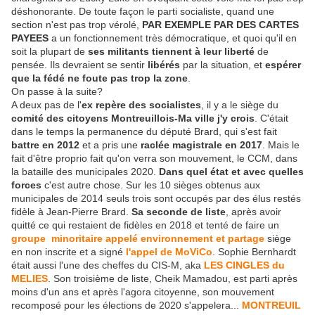
déshonorante. De toute façon le parti socialiste, quand une
section n'est pas trop vérolé,
PAR EXEMPLE PAR DES CARTES
PAYEES
a un fonctionnement très démocratique, et quoi qu'il en
soit la plupart de
ses militants tiennent à leur liberté
de
pensée. Ils devraient se sentir
libérés
par la situation, et
espérer
que la fédé ne foute pas trop la zone
.
On passe à la suite?
A deux pas de l'
ex repère des socialistes
, il y a le siège du
comité des citoyens Montreuillois-Ma ville j'y crois
. C'était
dans le temps la permanence du député Brard, qui s'est fait
battre en 2012
et a pris une
raclée magistrale en 2017
. Mais le
fait d'être proprio fait qu'on verra son mouvement, le CCM, dans
la bataille des municipales 2020.
Dans quel état et avec quelles
forces
c'est autre chose. Sur les 10 sièges obtenus aux
municipales de 2014 seuls trois sont occupés par des élus restés
fidèle à Jean-Pierre Brard.
Sa seconde de liste
, après avoir
quitté ce qui restaient de fidèles en 2018 et tenté de faire un
groupe minoritaire appelé environnement et partage
siège
en non inscrite et a signé
l'appel de MoViCo
. Sophie Bernhardt
était aussi l'une des cheffes du CIS-M, aka
LES CINGLES du
MELIES
. Son troisième de liste, Cheik Mamadou, est parti après
moins d'un ans et après l'agora citoyenne, son mouvement
recomposé pour les élections de 2020 s'appelera...
MONTREUIL