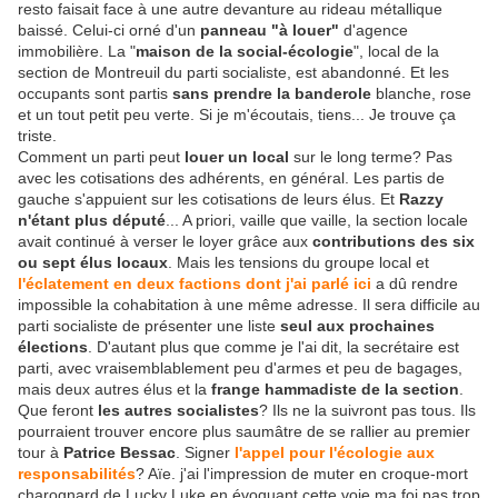
resto faisait face à une autre devanture au rideau métallique
baissé. Celui-ci orné d'un
panneau "à louer"
d'agence
immobilière. La "
maison de la social-écologie
", local de la
section de Montreuil du parti socialiste, est abandonné. Et les
occupants sont partis
sans prendre la banderole
blanche, rose
et un tout petit peu verte. Si je m'écoutais, tiens... Je trouve ça
triste.
Comment un parti peut
louer un local
sur le long terme? Pas
avec les cotisations des adhérents, en général. Les partis de
gauche s'appuient sur les cotisations de leurs élus. Et
Razzy
n'étant plus député
... A priori, vaille que vaille, la section locale
avait continué à verser le loyer grâce aux
contributions des six
ou sept élus locaux
. Mais les tensions du groupe local et
l'éclatement en deux factions dont j'ai parlé ici
a dû rendre
impossible la cohabitation à une même adresse. Il sera difficile au
parti socialiste de présenter une liste
seul aux prochaines
élections
. D'autant plus que comme je l'ai dit, la secrétaire est
parti, avec vraisemblablement peu d'armes et peu de bagages,
mais deux autres élus et la
frange hammadiste de la section
.
Que feront
les autres socialistes
? Ils ne la suivront pas tous. Ils
pourraient trouver encore plus saumâtre de se rallier au premier
tour à
Patrice Bessac
. Signer
l'appel pour l'écologie aux
responsabilités
? Aïe. j'ai l'impression de muter en croque-mort
charognard de Lucky Luke en évoquant cette voie ma foi pas trop