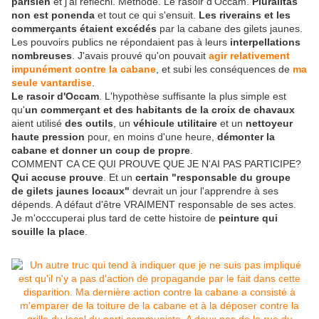
parisien
et j'ai réfléchi. Méthode. Le rasoir d'Occam.
Pluralitas
non est ponenda
et tout ce qui s'ensuit.
Les riverains et les
commerçants étaient excédés
par la cabane des gilets jaunes.
Les pouvoirs publics ne répondaient pas à leurs
interpellations
nombreuses
. J'avais prouvé qu'on pouvait
agir relativement
impunément contre la cabane
, et subi les conséquences de
ma
seule vantardise
.
Le rasoir d'Occam
. L'hypothèse suffisante la plus simple est
qu'
un commerçant et des habitants de la croix de chavaux
aient utilisé
des outils
, un
véhicule utilitaire
et un
nettoyeur
haute pression
pour, en moins d'une heure,
démonter la
cabane et donner un coup de propre
.
COMMENT CA CE QUI PROUVE QUE JE N'AI PAS PARTICIPE?
Qui accuse prouve
. Et un
certain "responsable du groupe
de gilets jaunes locaux"
devrait un jour l'apprendre à ses
dépends. A défaut d'être VRAIMENT responsable de ses actes.
Je m'occcuperai plus tard de cette histoire de
peinture qui
souille la place
.