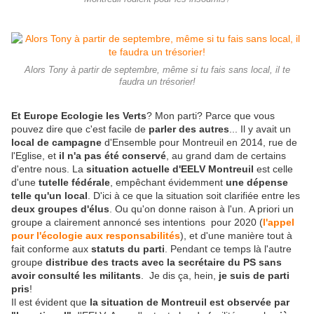
Alors Tony à partir de septembre, même si tu fais sans local, il te
faudra un trésorier!
Et Europe Ecologie les Verts
? Mon parti? Parce que vous
pouvez dire que c'est facile de
parler des autres
... Il y avait un
local de campagne
d'Ensemble pour Montreuil en 2014, rue de
l'Eglise, et
il n'a pas été conservé
, au grand dam de certains
d'entre nous. La
situation actuelle d'EELV Montreuil
est celle
d'une
tutelle fédérale
, empêchant évidemment
une dépense
telle qu'un local
. D'ici à ce que la situation soit clarifiée entre les
deux groupes d'élus
. Ou qu'on donne raison à l'un. A priori un
groupe a clairement annoncé ses intentions pour 2020 (
l'appel
pour l'écologie aux responsabilités
), et d'une manière tout à
fait conforme aux
statuts du parti
. Pendant ce temps là l'autre
groupe
distribue des tracts avec la secrétaire du PS sans
avoir consulté les militants
. Je dis ça, hein,
je suis de parti
pris
!
Il est évident que
la situation de Montreuil est observée par