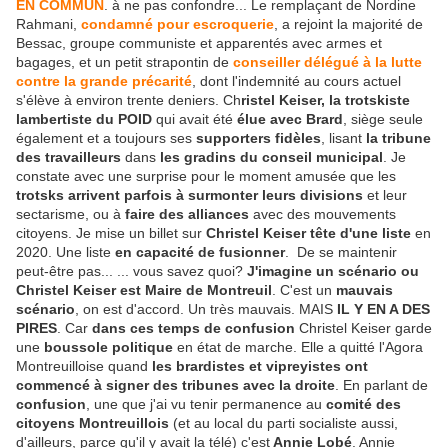
EN COMMUN
. à ne pas confondre... Le remplaçant de Nordine
Rahmani,
condamné pour escroquerie
, a rejoint la majorité de
Bessac, groupe communiste et apparentés avec armes et
bagages, et un petit strapontin de
conseiller délégué à la lutte
contre la grande précarité
, dont l'indemnité au cours actuel
s'élève à environ trente deniers. Ch
ristel Keiser, la trotskiste
lambertiste du POID
qui avait été
élue avec Brard
, siège seule
également et a toujours ses
supporters fidèles
, lisant
la tribune
des travailleurs
dans
les gradins du conseil municipal
. Je
constate avec une surprise pour le moment amusée que les
trotsks arrivent parfois à surmonter leurs divisions
et leur
sectarisme, ou à
faire des alliances
avec des mouvements
citoyens. Je mise un billet sur
Christel Keiser tête d'une liste
en
2020. Une liste
en capacité de fusionner
. De se maintenir
peut-être pas... ... vous savez quoi?
J'imagine un scénario ou
Christel Keiser est Maire de Montreuil
. C'est un
mauvais
scénario
, on est d'accord. Un très mauvais. MAIS
IL Y EN A DES
PIRES
. Car
dans ces temps de confusion
Christel Keiser garde
une
boussole politique
en état de marche. Elle a quitté l'Agora
Montreuilloise quand
les brardistes et vipreyistes ont
commencé à signer des tribunes avec la droite
. En parlant de
confusion
, une que j'ai vu tenir permanence au
comité des
citoyens Montreuillois
(et au local du parti socialiste aussi,
d'ailleurs, parce qu'il y avait la télé) c'est
Annie Lobé
. Annie