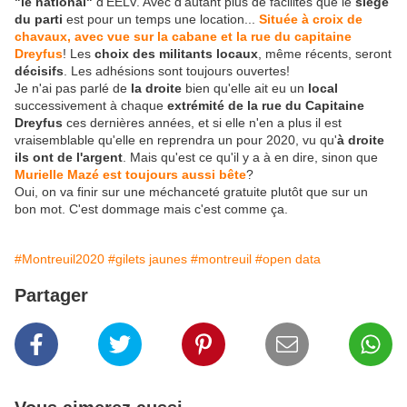
"le national"
d'EELV. Avec d'autant plus de facilités que le
siège
du parti
est pour un temps une location...
Située à croix de
chavaux, avec vue sur la cabane et la rue du capitaine
Dreyfus
! Les
choix des militants locaux
, même récents, seront
décisifs
. Les adhésions sont toujours ouvertes!
Je n'ai pas parlé de
la droite
bien qu'elle ait eu un
local
successivement à chaque
extrémité de la rue du Capitaine
Dreyfus
ces dernières années, et si elle n'en a plus il est
vraisemblable qu'elle en reprendra un pour 2020, vu qu'
à droite
ils ont de l'argent
. Mais qu'est ce qu'il y a à en dire, sinon que
Murielle Mazé est toujours aussi bête
?
Oui, on va finir sur une méchanceté gratuite plutôt que sur un
bon mot. C'est dommage mais c'est comme ça.
#Montreuil2020
#gilets jaunes
#montreuil
#open data
Partager