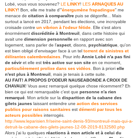
Lobé, vous vous souvenez?
LE
LINKY
!
LES
ARNAQUES AU
LINKY
! Bon, elle me traite d'"
énergumène frapadingue
" me
menace de
citation à comparaître
puis se dégonfle... Mais
surtout a lancé en 2017, pendant les élections, une incroyable
croisade contre
un vibrion à l'odeur fétide
. Elle s'est alors
énormément
discréditée à Montreuil
, dans cette histoire qui
avait une
dimension personnelle
en rapport avec son
logement, sans parler de l'
aspect
, disons,
psychiatrique
, qu'on
est bien obligé d'envisager face à un tel
torrent de sinistres et
délirantes calembredaines
. Pour info
Annie Lobé n'a pas fini
de sévir
et elle est
très active sur son site
en ce moment,
particulièrement prolixe dans ses vidéos
. Bon à priori
elle
n'est plus à Montreuil
, mais je tenais à cette suite.
AU FAIT! A PROPOS D'ODEUR NAUSEABONDE A CROIX DE
CHAVAUX
! Vous avez remarqué quelque chose récemment? Eh
bien ce qui est remarquable c'est que
personne n'a rien
remarqué
. Mon article sur la
disparition de la cabane des
gilets jaunes
laissant entendre une
action des services
publics pour raisons sanitaires
est
démenti par tous les
acteurs possibles
interrogés.
http://www.leparisien.fr/seine-saint-denis-93/montreuil-mais-qui-a-
detruit-la-cabane-des-gilets-jaunes-12-08-2019-8132580.php
Alors j'ai lu quelques
réactions à mon article et à celui du