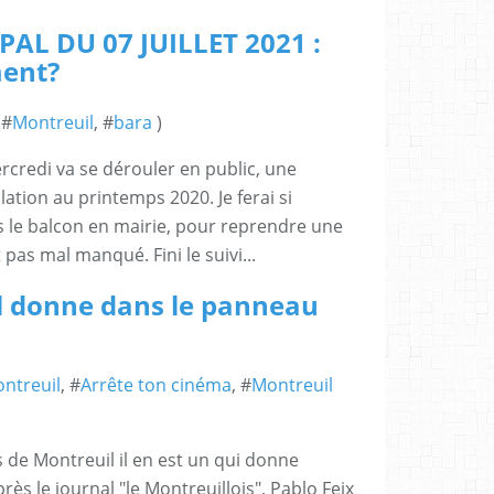
AL DU 07 JUILLET 2021 :
ment?
 #
Montreuil
, #
bara
)
rcredi va se dérouler en public, une
ation au printemps 2020. Je ferai si
is le balcon en mairie, pour reprendre une
 pas mal manqué. Fini le suivi...
l donne dans le panneau
ontreuil
, #
Arrête ton cinéma
, #
Montreuil
es de Montreuil il en est un qui donne
rès le journal "le Montreuillois", Pablo Feix