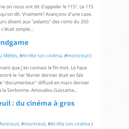
rie on nous ont dit d'appeler le 115". Le 115
 qu'on dit. Vraiment? Avançons d'une case.
eurs disent aux "aidants" des roms du 250
c'était simple...
 Endgame
au Méliès
, #
Arrête ton cinéma
, #
montreuil
)
nant que j'en connais le fin mot. Le Faux
é le 1er février dernier était en fait
ge "documenteur" diffusé en mars dernier
t à la Sorbonne. Amoudou Gassama...
uil : du cinéma à gros
Montreuil
, #
montreuil
, #
Arrête ton cinéma
)