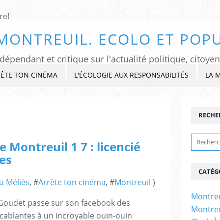
MONTREUIL. ECOLO ET POPU
ÊTE TON CINÉMA
L'ÉCOLOGIE AUX RESPONSABILITÉS
LA 
RECHE
e Montreuil 1 7 : licencié
es
CATÉG
au Méliès
, #
Arrête ton cinéma
, #
Montreuil
)
Montreu
 Goudet passe sur son facebook des
Montreu
cablantes à un incroyable ouin-ouin