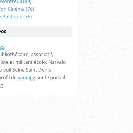
 Montreuil
(89)
Ton Cinéma
(76)
e Politique
(75)
POS
bibliothécaire, associatif,
iste et militant écolo. Narvalo
reuil Seine Saint Denis
profil de
yannigg
sur le portail
og