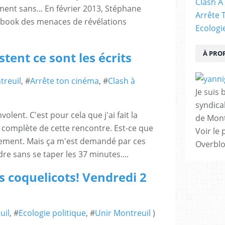
Clash À
ment sans... En février 2013, Stéphane
Arrête 
ebook des menaces de révélations
Ecologi
À PRO
tent ce sont les écrits
treuil
, #
Arrête ton cinéma
, #
Clash à
Je suis 
syndical
volent. C'est pour cela que j'ai fait la
de Mont
 complète de cette rencontre. Est-ce que
Voir le 
nement. Mais ça m'est demandé par ces
Overbl
e sans se taper les 37 minutes....
 coquelicots! Vendredi 2
uil
, #
Ecologie politique
, #
Unir Montreuil
)