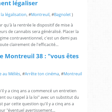
ent légaliser
la légalisation
, #
Montreuil
, #
Bagnolet
)
 qu'à la rentrée le dispositif de mise à
s de cannabis sera généralisé. Placer la
ime contraventionnel, c'est un demi pas
oute clairement de l'efficacité...
e Montreuil 38 : "vous êtes
he au Méliès
, #
Arrête ton cinéma
, #
Montreuil
u'il y a cinq ans a commencé un entretien
nt ou rappel à la loi" avec un substitut du
t par cette question qu'il y a cinq ans a
r "éventuel avertissement...