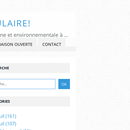
LAIRE!
Tous Montreuil, un regard indépendant et critique sur l'actualité politique, citoyenne et environnementale à Montreuil sous Bois, Seine-Saint-Denis. Veiller, Lancer l'alerte, commenter et critiquer l'exercice du pouvoir, s'impliquer dans la Cité, au présent et au futur!
MAISON OUVERTE
CONTACT
RCHE
ORIES
il
(161)
il
(107)