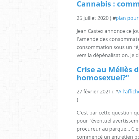
Cannabis : comm
25 juillet 2020 ( #
plan pour 
Jean Castex annonce ce jour
l'amende des consommateur
consommation sous un rég
vers la dépénalisation. Je d
Crise au Méliès d
homosexuel?"
27 février 2021 ( #
A l'affic
)
C'est par cette question q
pour "éventuel avertisseme
procureur au parque... C'es
commencé un entretien pou