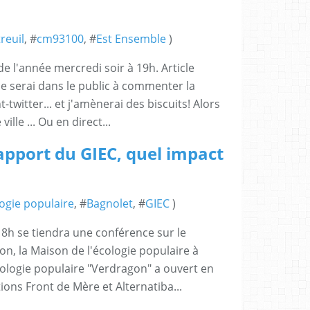
reuil
, #
cm93100
, #
Est Ensemble
)
e l'année mercredi soir à 19h. Article
je serai dans le public à commenter la
witter... et j'amènerai des biscuits! Alors
ille ... Ou en direct...
rapport du GIEC, quel impact
ogie populaire
, #
Bagnolet
, #
GIEC
)
8h se tiendra une conférence sur le
n, la Maison de l'écologie populaire à
ologie populaire "Verdragon" a ouvert en
tions Front de Mère et Alternatiba...