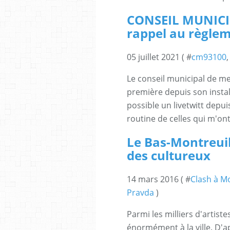
CONSEIL MUNICIP
rappel au règle
05 juillet 2021 ( #
cm93100
,
Le conseil municipal de me
première depuis son install
possible un livetwitt depu
routine de celles qui m'ont
Le Bas-Montreui
des cultureux
14 mars 2016 ( #
Clash à M
Pravda
)
Parmi les milliers d'artist
énormément à la ville. D'ap