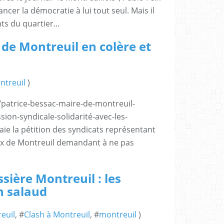
cer la démocratie à lui tout seul. Mais il
ts du quartier...
e Montreuil en colère et
ntreuil
)
patrice-bessac-maire-de-montreuil-
sion-syndicale-solidarité-avec-les-
laie la pétition des syndicats représentant
 de Montreuil demandant à ne pas
sière Montreuil : les
n salaud
euil
, #
Clash à Montreuil
, #
montreuil
)