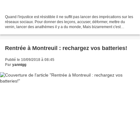
Quand l'injustice est résistible il ne suffit pas lancer des imprécations sur les
réseaux sociaux. Pour donner des leçons, accuser, déformer, mettre du
venin, lancer des anathèmes il y a du monde, Mais bizarrement c'est
toujours l'autre qui n'a pas fait...
Rentrée à Montreuil : rechargez vos batteries!
Publié le 10/09/2018 à 08:45
Par
yannigg