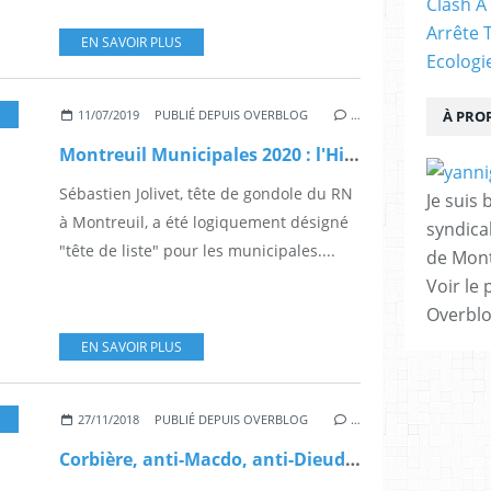
Clash À
Arrête 
EN SAVOIR PLUS
Ecologi
,
FACHOSPHÈRE
,
INSPECTEUR D'ERIC
11/07/2019
PUBLIÉ DEPUIS OVERBLOG
…
À PRO
Montreuil Municipales 2020 : l'Histoire en Jolivet
Sébastien Jolivet, tête de gondole du RN
Je suis 
à Montreuil, a été logiquement désigné
syndical
"tête de liste" pour les municipales....
de Mont
Voir le 
Overbl
EN SAVOIR PLUS
FACHOSPHÈRE
,
MONTREUIL
,
INSPECTEUR D'ERIC
27/11/2018
PUBLIÉ DEPUIS OVERBLOG
…
Corbière, anti-Macdo, anti-Dieudo?