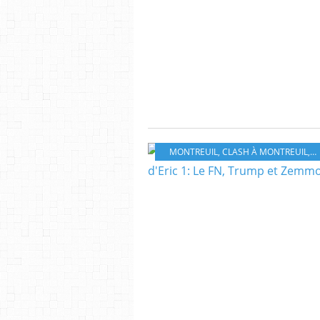
MONTREUIL
,
CLASH À MONTREUIL
,
I