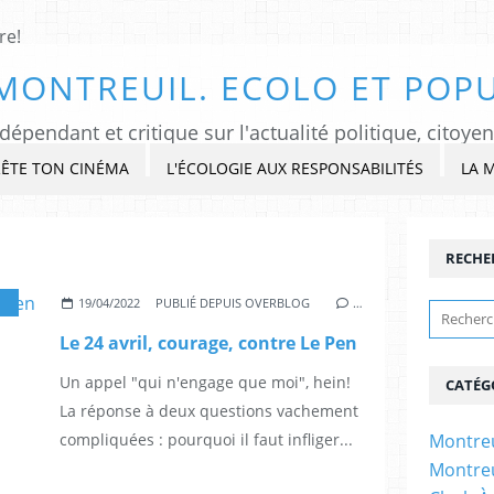
MONTREUIL. ECOLO ET POPU
ÊTE TON CINÉMA
L'ÉCOLOGIE AUX RESPONSABILITÉS
LA 
RECHE
,
FACHOSPHÈRE
19/04/2022
PUBLIÉ DEPUIS OVERBLOG
…
Le 24 avril, courage, contre Le Pen
Un appel "qui n'engage que moi", hein!
CATÉG
La réponse à deux questions vachement
compliquées : pourquoi il faut infliger...
Montreu
Montreu