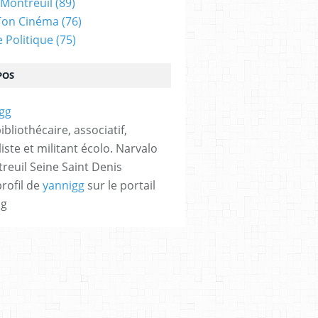
 Montreuil
(89)
Ton Cinéma
(76)
e Politique
(75)
POS
bibliothécaire, associatif,
iste et militant écolo. Narvalo
reuil Seine Saint Denis
profil de
yannigg
sur le portail
og