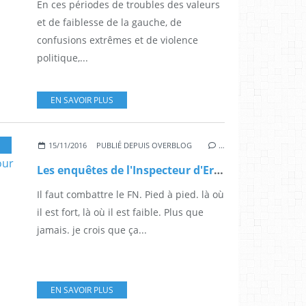
En ces périodes de troubles des valeurs
et de faiblesse de la gauche, de
confusions extrêmes et de violence
politique,...
EN SAVOIR PLUS
NSPECTEUR D'ERIC
15/11/2016
PUBLIÉ DEPUIS OVERBLOG
…
Les enquêtes de l'Inspecteur d'Eric 1: Le FN, Trump et Zemmour
Il faut combattre le FN. Pied à pied. là où
il est fort, là où il est faible. Plus que
jamais. je crois que ça...
EN SAVOIR PLUS