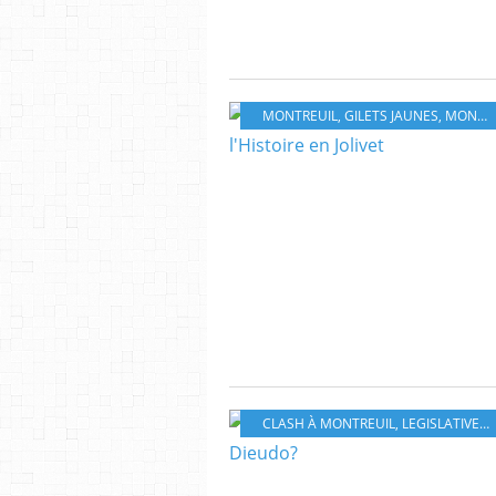
MONTREUIL
,
GILETS JAUNES
,
MONTREUIL2020
CLASH À MONTREUIL
,
LEGISLATIVES
,