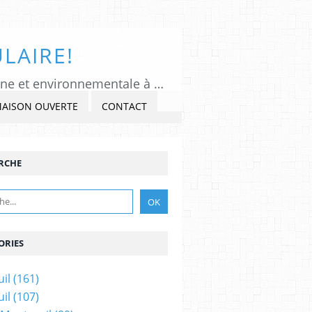
LAIRE!
Tous Montreuil, un regard indépendant et critique sur l'actualité politique, citoyenne et environnementale à Montreuil sous Bois, Seine-Saint-Denis. Veiller, Lancer l'alerte, commenter et critiquer l'exercice du pouvoir, s'impliquer dans la Cité, au présent et au futur!
MAISON OUVERTE
CONTACT
RCHE
ORIES
il
(161)
il
(107)