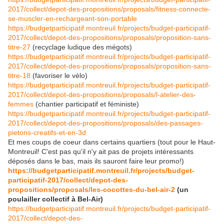
2017/collect/depot-des-propositions/proposals/fitness-connecte-
se-muscler-en-rechargeant-son-portable
https://budgetparticipatif.montreuil.fr/projects/budget-participatif-
2017/collect/depot-des-propositions/proposals/proposition-sans-
titre-27
(recyclage ludique des mégots)
https://budgetparticipatif.montreuil.fr/projects/budget-participatif-
2017/collect/depot-des-propositions/proposals/proposition-sans-
titre-18
(favoriser le vélo)
https://budgetparticipatif.montreuil.fr/projects/budget-participatif-
2017/collect/depot-des-propositions/proposals/l-atelier-des-
femmes
(chantier participatif et féministe)
https://budgetparticipatif.montreuil.fr/projects/budget-participatif-
2017/collect/depot-des-propositions/proposals/des-passages-
pietons-creatifs-et-en-3d
Et mes coups de coeur dans certains quartiers (tout pour le Haut-
Montreuil! C'est pas qu'il n'y ait pas de projets intéressants
déposés dans le bas, mais ils sauront faire leur promo!)
https://budgetparticipatif.montreuil.fr/projects/budget-
participatif-2017/collect/depot-des-
propositions/proposals/les-cocottes-du-bel-air-2
(un
poulailler collectif à Bel-Air)
https://budgetparticipatif.montreuil.fr/projects/budget-participatif-
2017/collect/depot-des-