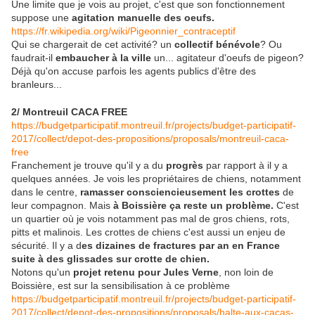
Une limite que je vois au projet, c'est que son fonctionnement
suppose une
agitation manuelle des oeufs.
https://fr.wikipedia.org/wiki/Pigeonnier_contraceptif
Qui se chargerait de cet activité? un
collectif bénévole
? Ou
faudrait-il
embaucher à la ville
un... agitateur d'oeufs de pigeon?
Déjà qu'on accuse parfois les agents publics d'être des
branleurs...
2/ Montreuil CACA FREE
https://budgetparticipatif.montreuil.fr/projects/budget-participatif-
2017/collect/depot-des-propositions/proposals/montreuil-caca-
free
Franchement je trouve qu'il y a du
progrès
par rapport à il y a
quelques années. Je vois les propriétaires de chiens, notamment
dans le centre,
ramasser consciencieusement les crottes
de
leur compagnon. Mais
à Boissière ça reste un problème.
C'est
un quartier où je vois notamment pas mal de gros chiens, rots,
pitts et malinois. Les crottes de chiens c'est aussi un enjeu de
sécurité. Il y a d
es dizaines de fractures par an en France
suite à des glissades sur crotte de chien.
Notons qu'un
projet retenu pour Jules Verne
, non loin de
Boissière, est sur la sensibilisation à ce problème
https://budgetparticipatif.montreuil.fr/projects/budget-participatif-
2017/collect/depot-des-propositions/proposals/halte-aux-cacas-