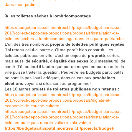
dans-mon-jardin
3/ les toilettes sèches à lombricompostage
https://budgetparticipatif.montreuil.fr/projects/budget-participatif-
2017/collect/depot-des-propositions/proposals/installation-de-
toilettes-seches-a-lombricompostage-dans-le-square-patriarche
L'un des très nombreux
projets de toilettes publiques rejetés
.
J'ai retenu celui-ci parce qu'il me paraît bien construit. Les
toilettes publiques en ville, c'est un enjeu de
propreté
, certes,
mais aussi de
sécurité
, d'
égalité des sexes
(oui messieurs), de
santé. Tôt ou tard il faudra que par un moyen ou par un autre la
ville puisse traiter la question. Peut-être les budgets participatifs
ne sont ils pas l'outil adéquat, dans ce cas aux
prochaines
élections
voyons si elles sont au programme!
Les 10 autres
projets de toilettes publiques non retenus :
https://budgetparticipatif.montreuil.fr/projects/budget-participatif-
2017/collect/depot-des-propositions/proposals/dignite-et-
economie-de-couche-cultotte
https://budgetparticipatif.montreuil.fr/projects/budget-participatif-
2017/collect/depot-des-propositions/proposals/installation-de-
toilettes-publiques-quartie-voltaire-zola-valette
https://budgetparticipatif.montreuil.fr/projects/budget-