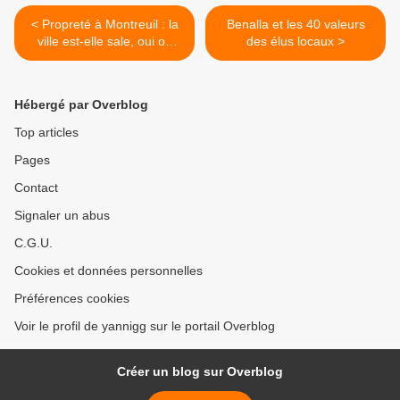
< Propreté à Montreuil : la
Benalla et les 40 valeurs
ville est-elle sale, oui ou
des élus locaux >
non?
Hébergé par Overblog
Top articles
Pages
Contact
Signaler un abus
C.G.U.
Cookies et données personnelles
Préférences cookies
Voir le profil de yannigg sur le portail Overblog
Créer un blog sur Overblog