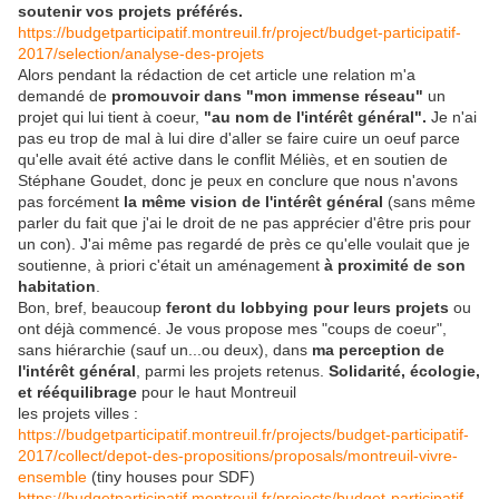
soutenir vos projets préférés.
https://budgetparticipatif.montreuil.fr/project/budget-participatif-
2017/selection/analyse-des-projets
Alors pendant la rédaction de cet article une relation m'a
demandé de
promouvoir dans "mon immense réseau"
un
projet qui lui tient à coeur,
"au nom de l'intérêt général".
Je n'ai
pas eu trop de mal à lui dire d'aller se faire cuire un oeuf parce
qu'elle avait été active dans le conflit Méliès, et en soutien de
Stéphane Goudet, donc je peux en conclure que nous n'avons
pas forcément
la même vision de l'intérêt général
(sans même
parler du fait que j'ai le droit de ne pas apprécier d'être pris pour
un con). J'ai même pas regardé de près ce qu'elle voulait que je
soutienne, à priori c'était un aménagement
à proximité de son
habitation
.
Bon, bref, beaucoup
feront du lobbying pour leurs projets
ou
ont déjà commencé. Je vous propose mes "coups de coeur",
sans hiérarchie (sauf un...ou deux), dans
ma perception de
l'intérêt général
, parmi les projets retenus.
Solidarité, écologie,
et rééquilibrage
pour le haut Montreuil
les projets villes :
https://budgetparticipatif.montreuil.fr/projects/budget-participatif-
2017/collect/depot-des-propositions/proposals/montreuil-vivre-
ensemble
(tiny houses pour SDF)
https://budgetparticipatif.montreuil.fr/projects/budget-participatif-