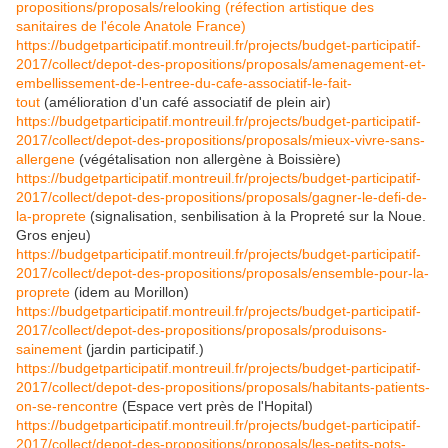
propositions/proposals/relooking
(réfection artistique des
sanitaires de l'école Anatole France)
https://budgetparticipatif.montreuil.fr/projects/budget-participatif-
2017/collect/depot-des-propositions/proposals/amenagement-et-
embellissement-de-l-entree-du-cafe-associatif-le-fait-
tout
(amélioration d'un café associatif de plein air)
https://budgetparticipatif.montreuil.fr/projects/budget-participatif-
2017/collect/depot-des-propositions/proposals/mieux-vivre-sans-
allergene
(végétalisation non allergène à Boissière)
https://budgetparticipatif.montreuil.fr/projects/budget-participatif-
2017/collect/depot-des-propositions/proposals/gagner-le-defi-de-
la-proprete
(signalisation, senbilisation à la Propreté sur la Noue.
Gros enjeu)
https://budgetparticipatif.montreuil.fr/projects/budget-participatif-
2017/collect/depot-des-propositions/proposals/ensemble-pour-la-
proprete
(idem au Morillon)
https://budgetparticipatif.montreuil.fr/projects/budget-participatif-
2017/collect/depot-des-propositions/proposals/produisons-
sainement
(jardin participatif.)
https://budgetparticipatif.montreuil.fr/projects/budget-participatif-
2017/collect/depot-des-propositions/proposals/habitants-patients-
on-se-rencontre
(Espace vert près de l'Hopital)
https://budgetparticipatif.montreuil.fr/projects/budget-participatif-
2017/collect/depot-des-propositions/proposals/les-petits-pots-