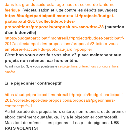
dans-les-grands-suite-eclairage-haut-et-colore-de-lanterne-
feerique
(végétalisation et lutte contre les dépôts sauvages)
https://budgetparticipatif.montreuil.fr/projects/budget-
participatif-2017/collect/depot-des-
propositions/proposals/proposition-sans-titre-28
(mutation
d'un bidonville)
https://budgetparticipatif.montreuil.fr/projects/budget-participatif-
2017/collect/depot-des-propositions/proposals/2-toits-a-vous-
ameliorer-l-accueil-du-public-au-jardin-pouplier
C'est bon vous avez fait vos choix? place maintenant aux
projets non retenus, car hors critère.
Avant mon top 3, je vous pointe juste
ce projet hors critère, hors concours, hors
planète
.
1/ le pigeonnier contraceptif
https://budgetparticipatif.montreuil.fr/projects/budget-participatif-
2017/collect/depot-des-propositions/proposals/pigeonniers-
contraceptifs-1
Au hit parade des projets hors critère, non retenus, et de premier
abord carrément ouatafeuke, il y a le pigeonnier contraceptif.
Mais tout de même... Les pigeons... Les p... de pigeons.
LES
RATS VOLANTS!