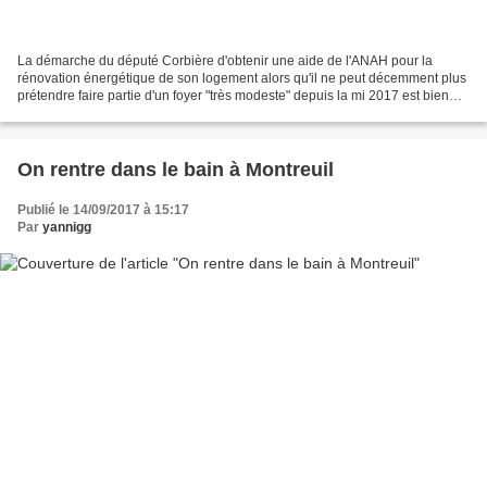
La démarche du député Corbière d'obtenir une aide de l'ANAH pour la
rénovation énergétique de son logement alors qu'il ne peut décemment plus
prétendre faire partie d'un foyer "très modeste" depuis la mi 2017 est bien
mal comprise. Après y avoir réfléchi...
On rentre dans le bain à Montreuil
Publié le 14/09/2017 à 15:17
Par
yannigg