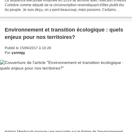
La séquence électorale entamée en 2014 se termine avec l'élection d'Alexis
Corbière comme député de la circonscription revendiquant d'être plutôt élu
du peuple. Je suis déçu, on y perd beaucoup, mais passons. Certains
pensent déjà aux municipales 2020!...
Environnement et transition écologique : quels
enjeux pour nos territoires?
Publié le 15/06/2017 à 10:26
Par
yannigg
Halima Menhoudj propose une rencontre sur le thème de l'environnement