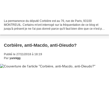
La permanence du député Corbière est au 76, rue de Paris, 93100
MONTREUIL. Certains m'ont interrogé sur la fréquentation de ce blog et
jusqu'à présent je ne l'ai pas donné parce qu'il faut bien dire que ce n'est pas
terrible terrible. Et puis finalement......
Corbière, anti-Macdo, anti-Dieudo?
Publié le 27/11/2018 à 18:19
Par
yannigg