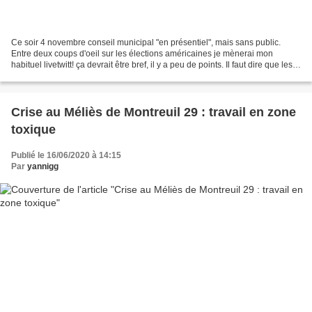
Ce soir 4 novembre conseil municipal "en présentiel", mais sans public.
Entre deux coups d'oeil sur les élections américaines je mènerai mon
habituel livetwitt! ça devrait être bref, il y a peu de points. Il faut dire que les
poids lourds de notre exécutif...
Crise au Méliès de Montreuil 29 : travail en zone
toxique
Publié le 16/06/2020 à 14:15
Par
yannigg