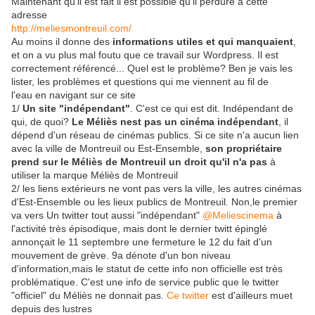
Maintenant qu'il est fait il est possible qu'il perdure à cette
adresse
http://meliesmontreuil.com/
Au moins il donne des
informations utiles et qui manquaient
,
et on a vu plus mal foutu que ce travail sur Wordpress. Il est
correctement référencé... Quel est le problème? Ben je vais les
lister, les problèmes et questions qui me viennent au fil de
l'eau en navigant sur ce site
1/
Un site "indépendant"
. C'est ce qui est dit. Indépendant de
qui, de quoi?
Le Méliès nest pas un cinéma indépendant
, il
dépend d'un réseau de cinémas publics. Si ce site n'a aucun lien
avec la ville de Montreuil ou Est-Ensemble,
son propriétaire
prend sur le Méliès de Montreuil un droit qu'il n'a pas
à
utiliser la marque Méliès de Montreuil
2/ les liens extérieurs ne vont pas vers la ville, les autres cinémas
d'Est-Ensemble ou les lieux publics de Montreuil. Non,le premier
va vers Un twitter tout aussi "indépendant"
@Meliescinema
à
l'activité très épisodique, mais dont le dernier twitt épinglé
annonçait le 11 septembre une fermeture le 12 du fait d'un
mouvement de grève. 9a dénote d'un bon niveau
d'information,mais le statut de cette info non officielle est très
problématique. C'est une info de service public que le twitter
"officiel" du Méliès ne donnait pas.
Ce twitter
est d'ailleurs muet
depuis des lustres