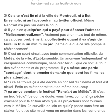
franchement sur sa feuille de route
3/
Ce site n'est lié ni à la ville de Montreuil, ni à Est-
Ensemble, ni au facebook ni au twitter officiel
. Même
Renc'art n'a pas l'air dans le coup!
4/ Il y a bien
quelqu'un qui a payé pour déposer l'adresse
"Meliesmontreuil.com"
. Vraiment pas cher, mais tout de même.
ça va poser
problème à la collectivité quand il va s'agir de
faire un truc un minimum pro
, parce que que ce site pompe le
référencement!
5/ C'est un court-circuit avec toute communication officielle, du
Méliès, de la ville, d'Est-Ensemble. Un anonyme "indépendant" et
irresponsable communique, sans créditer qui que ce soit, autour
des évènements et du programme.
Il y a même une partie
"sondage" dont le premier demande quel sont les films les
plus attendus.
6/ Si ça se trouve ça a été décidé en conseil du cinéma et tout est
nickel. Enfin ça m'étonnerait tout de même beaucoup
7/
ça arrive pendant le festival "Renc'art au Méliès"
. SI c'est
un truc "réglo" (ce dont je doute, vous l'avez compris) ça pêche
vraiment pour la finition alors que les projecteurs sont tournés
vers le Méliès. Je surveille de loin ce qui s'y passe sans être un
stalker fou et ce site m'est venu en premier dans les recherches