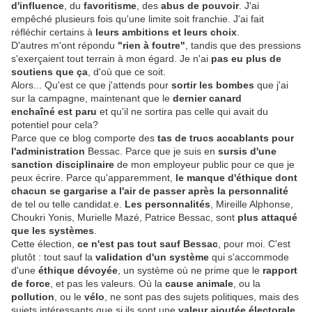
d'influence
, du
favoritisme
, des
abus de pouvoir
. J'ai
empêché plusieurs fois qu'une limite soit franchie. J'ai fait
réfléchir certains à
leurs ambitions et leurs choix
.
D'autres m'ont répondu
"rien à foutre"
, tandis que des pressions
s'exerçaient tout terrain à mon égard. Je n'ai
pas eu plus de
soutiens que ça
, d'où que ce soit.
Alors... Qu'est ce que j'attends pour
sortir les bombes
que j'ai
sur la campagne, maintenant que le
dernier canard
enchaîné est paru
et qu'il ne sortira pas celle qui avait du
potentiel pour cela?
Parce que ce blog comporte des
tas de trucs accablants pour
l'administration
Bessac. Parce que je suis en
sursis d'une
sanction disciplinaire
de mon employeur public pour ce que je
peux écrire. Parce qu'apparemment,
le manque d'éthique dont
chacun se gargarise a l'air de passer après la personnalité
de tel ou telle candidat.e.
Les personnalités
, Mireille Alphonse,
Choukri Yonis, Murielle Mazé, Patrice Bessac, sont
plus attaqué
que les systèmes
.
Cette élection,
ce n'est pas tout sauf Bessac
, pour moi. C'est
plutôt : tout sauf la
validation d'un système
qui s'accommode
d'une
éthique dévoyée
, un système où ne prime que le
rapport
de force
, et pas les valeurs. Où la
cause animale
, ou la
pollution
, ou le
vélo
, ne sont pas des sujets politiques, mais des
sujets intéressants que si ils sont une
valeur ajoutée électorale
.