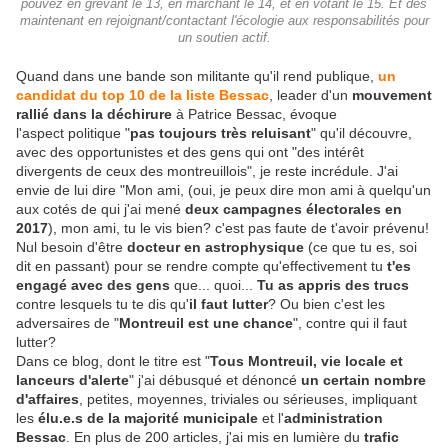
pouvez en grèvant le 13, en marchant le 14, et en votant le 15. Et dès
maintenant en rejoignant/contactant l'écologie aux responsabilités pour
un soutien actif.
Quand dans une bande son militante qu'il rend publique,
un
candidat du top 10 de la liste Bessac
, leader d'un
mouvement
rallié dans la déchirure
à Patrice Bessac, évoque
l'aspect politique "
pas toujours très reluisant
" qu'il découvre,
avec des opportunistes et des gens qui ont "des intérêt
divergents de ceux des montreuillois", je reste incrédule. J'ai
envie de lui dire "Mon ami, (oui, je peux dire mon ami à quelqu'un
aux cotés de qui j'ai mené
deux campagnes électorales en
2017
), mon ami, tu le vis bien? c'est pas faute de t'avoir prévenu!
Nul besoin d'être
docteur en astrophysique
(ce que tu es, soi
dit en passant) pour se rendre compte qu'effectivement tu
t'es
engagé avec des gens
que... quoi...
Tu as appris des trucs
contre lesquels tu te dis qu'
il faut lutter
? Ou bien c'est les
adversaires de "
Montreuil est une chance
", contre qui il faut
lutter?
Dans ce blog, dont le titre est "
Tous Montreuil, vie locale et
lanceurs d'alerte
" j'ai débusqué et dénoncé
un certain nombre
d'affaires
, petites, moyennes, triviales ou sérieuses, impliquant
les
élu.e.s de la majorité municipale
et l'
administration
Bessac
. En plus de 200 articles, j'ai mis en lumière du
trafic