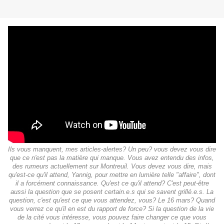
Ils vous manquent, mes articles-alertes? Un peu? vous devez vous dire
que ce n'est pas la matière qui manque. Vous avez entendu des infos,
des rumeurs actuellement sur Montreuil. Vous devez vous dire, mais
qu'est-ce qu'il attend, Yannig, pour mettre en lumière telle "affaire", dont
il a forcément connaissance. Qu'est ce qu'il attend? C'est peut-être
aussi la question que se posent certain.e.s qui se savent grillé.e.s. La
question, c'est qu'est ce que vous attendez, vous? Le 16 mars? Quand
vous verrez ce qu'il en est du rapport de force? Si la question de la vie
de la cité vous intéresse, vous pouvez faire changer ce que vous