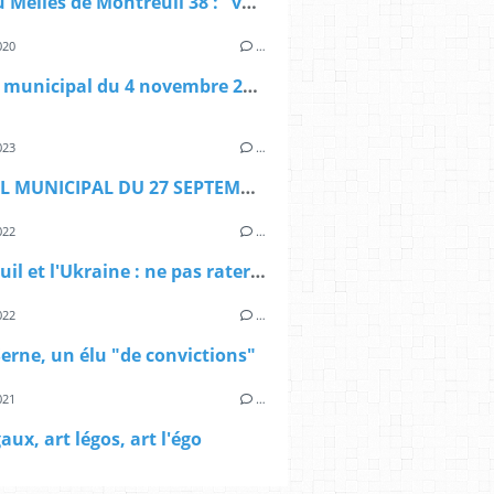
Crise au Méliès de Montreuil 38 : "vous êtes homosexuel?"
020
…
Conseil municipal du 4 novembre 2020
023
…
CONSEIL MUNICIPAL DU 27 SEPTEMBRE : DE PETITE POLITIQUE
022
…
Montreuil et l'Ukraine : ne pas rater Lamarche
022
…
Serne, un élu "de convictions"
021
…
aux, art légos, art l'égo