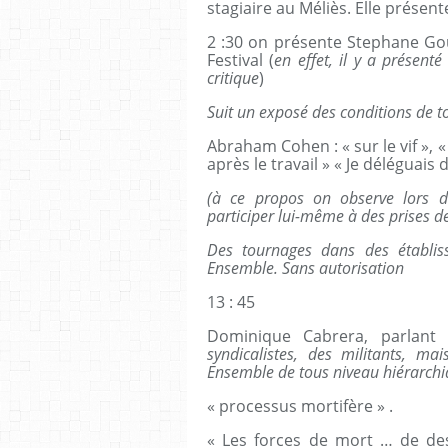
stagiaire au Méliès. Elle présente
2 :30 on présente Stephane Go
Festival (
en effet, il y a présent
critique
)
Suit un exposé des conditions de t
Abraham Cohen : « sur le vif », 
après le travail » « Je déléguais
(à ce propos on observe lors d
participer lui-même à des prises de
Des tournages dans des établiss
Ensemble. Sans autorisation
13 : 45
Dominique Cabrera, parlant 
syndicalistes, des militants, ma
Ensemble de tous niveau hiérarc
« processus mortifère » .
« Les forces de mort … de de