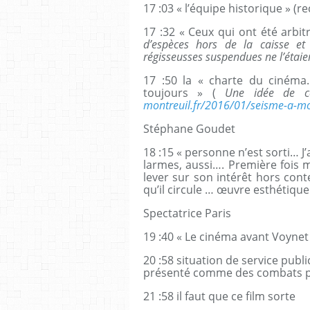
17 :03 « l’équipe historique » (
17 :32 « Ceux qui ont été arbi
d’espèces hors de la caisse et 
régisseusses suspendues ne l’étaie
17 :50 la « charte du cinéma
toujours » (
Une idée de c
montreuil.fr/2016/01/seisme-a-mon
Stéphane Goudet
18 :15 « personne n’est sorti… J
larmes, aussi…. Première fois 
lever sur son intérêt hors conte
qu’il circule … œuvre esthétique
Spectatrice Paris
19 :40 « Le cinéma avant Voynet 
20 :58 situation de service publ
présenté comme des combats p
21 :58 il faut que ce film sorte