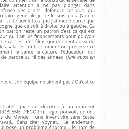
, faire attention à ne pas plonger dans
efense des droits, défendre cet outil qui
rétaire générale je ne le suis plus. J’ai été
il suite aux luttes que j’ai mené parce que
 cogne que ce soit à droite ou à gauche. Ça
n patron reste un patron c’est ça qui est
 faut qu’il ait les financements pour pouvoir
me ça c’est des films qui donnent aussi du
les salariés font, comment on préserve ce
ment, la santé, la culture, l’éducation, qui
n de perdre au fil des années (
finit quasi en
net et son équipe ne aiment pas ? Qu’est ce
 strates qui sont décrites à un moment
N PROBLEME D’EGO ! »)… ego, pouvoir, un des
les du Monde « une inventivité sans cesse
ravail… Sans citer Voynet… Le lendemain,
icle pose un problème énorme… le nom de