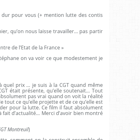
p dur pour vous (+ mention lutte des contis
ier, qu’on nous laisse travailler… pas partir
ntre de l’Etat de la France »
c Stéphane on va voir ce que modestement je
à quel prix … je suis à la CGT quand même
GT était présente, qu’elle soutenait… Tout
 absolument pas vrai quand on voit la réalité
out ce qu’elle projette et de ce qu’elle est
er pour la lutte. Ce film il faut absolument
t à fait d’actualité… Merci d’avoir bien montré
CGT Montreuil
)
lutte, comment on la construit ensemble de