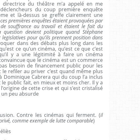
a directrice du théâtre m’a appelé en me
s déclencheurs du coup première enquête
ème et là-dessus se greffe clairement une
s ces premières enquêtes étaient provoquées par
e souffrance au travail et étaient le fait du
a question devient politique quand Stéphane
legislatives pour qu’ils prennent position dans
oquer dans des débats plus long dans les
 qu’est ce qu’un cinéma, qu’est ce que c’est
u’il y a une légitimité à faire un cinéma
 convaincue que le cinéma est un commerce
pas besoin de financement public pour les
t le refiler au priver c’est quand même plus
dit à Dominique Cabrera qui du coup l’a inclus
 le public fait, en mieux et moins cher. Il y a
origine de cette crise et qui s’est cristalisé
r un peu absurde
fusion. Contre les cinémas qui ferment. (
il
 privé, comme exemple de lutte comparable
)
éliès