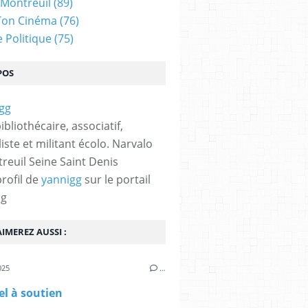
 Montreuil
(89)
Ton Cinéma
(76)
e Politique
(75)
POS
bibliothécaire, associatif,
iste et militant écolo. Narvalo
reuil Seine Saint Denis
profil de
yannigg
sur le portail
og
IMEREZ AUSSI :
025
…
l à soutien