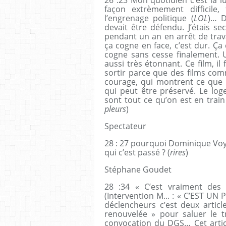
façon extrèmement difficile
l’engrenage politique (
LOL
)… D
devait être défendu. J’étais sec
pendant un an en arrêt de trava
ça cogne en face, c’est dur. Ça
cogne sans cesse finalement. U
aussi très étonnant. Ce film, il
sortir parce que des films com
courage, qui montrent ce que 
qui peut être préservé. Le loge
sont tout ce qu’on est en trai
pleurs
)
Spectateur
28 : 27 pourquoi Dominique Voy
qui c’est passé ? (
rires
)
Stéphane Goudet
28 :34 « C’est vraiment des
(Intervention M... : « C’EST U
déclencheurs c’est deux artic
renouvelée » pour saluer le t
convocation du DGS… Cet art