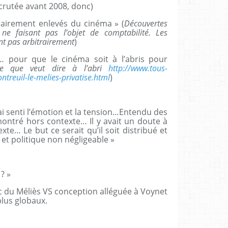
recrutée avant 2008, donc)
trairement enlevés du cinéma » (
Découvertes
ne faisant pas l’objet de comptabilité. Les
nt pas arbitrairement
)
… pour que le cinéma soit à l’abris pour
e que veut dire à l’abri
http://www.tous-
treuil-le-melies-privatise.html
)
’ai senti l’émotion et la tension…Entendu des
montré hors contexte… Il y avait un doute à
xte… Le but ce serait qu’il soit distribué et
 et politique non négligeable »
? »
ic du Méliès VS conception alléguée à Voynet
lus globaux.