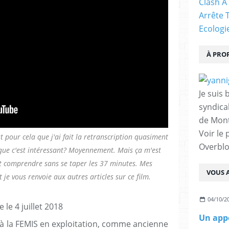
Clash À
Arrête 
Ecologi
À PRO
Je suis 
syndical
de Mont
Voir le 
st pour cela que j'ai fait la retranscription quasiment
Overbl
 que c'est intéressant? Moyennement. Mais ça m'est
t comprendre sans se taper les 37 minutes. Mes
VOUS A
 je vous renvoie aux autres articles sur ce film.
04/10/2
e le 4 juillet 2018
Un appe
e à la FEMIS en exploitation, comme ancienne