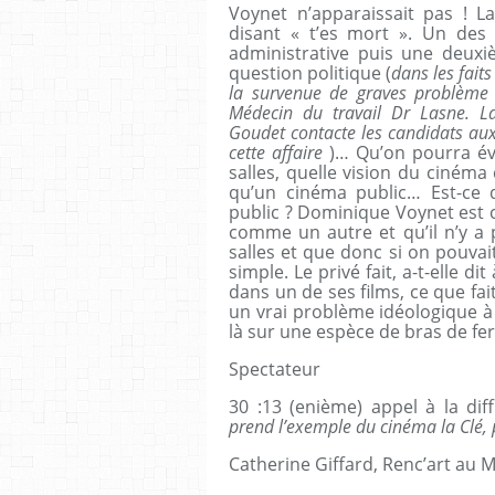
Voynet n’apparaissait pas ! L
disant « t’es mort ». Un de
administrative puis une deuxi
question politique (
dans les fait
la survenue de graves problème d
Médecin du travail Dr Lasne. L
Goudet contacte les candidats aux 
cette affaire
)… Qu’on pourra év
salles, quelle vision du cinéma
qu’un cinéma public… Est-ce q
public ? Dominique Voynet est
comme un autre et qu’il n’y a 
salles et que donc si on pouvai
simple. Le privé fait, a-t-elle 
dans un de ses films, ce que fait
un vrai problème idéologique à l’
là sur une espèce de bras de fe
Spectateur
30 :13 (enième) appel à la dif
prend l’exemple du cinéma la Clé,
Catherine Giffard, Renc’art au M