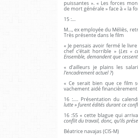
puissantes ». « Les forces mon
de mort générale » face à « la fo
15 :…
M..., ex employée du Méliès, re
Très présente dans le film
« Je pensais avoir fermé le livr
chef c’était horrible » (
Les « c
Ensemble, demandent que cessent d
« d’ailleurs je plains les sala
l’encadrement actuel ?
)
« Ce serait bien que ce film 
vachement aidé financièrement
16 :…. Présentation du calendr
lutte » furent édités durant ce confl
16 :55 « cette blague qui arrivai
conflit du travail, donc, qu’ils p
Béatrice navajas (CIS-M)