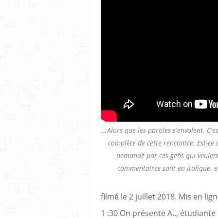
...Alors que les paroles s'envolent. C'e
complète de cette rencontre. Est-ce
demandé par ces gens qui veulen
commentaires sont en italique. et
filmé le 2 juillet 2018. Mis en lign
1 :30 On présente A.., étudiant