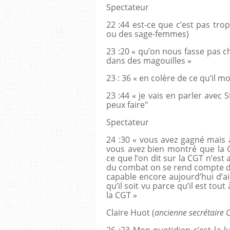
Spectateur
22 :44 est-ce que c’est pas tro
ou des sage-femmes)
23 :20 « qu’on nous fasse pas ch
dans des magouilles »
23 : 36 « en colère de ce qu’il mo
23 :44 « je vais en parler ave
peux faire"
Spectateur
24 :30 « vous avez gagné mais 
vous avez bien montré que la C
ce que l’on dit sur la CGT n’est
du combat on se rend compte de t
capable encore aujourd’hui d’aid
qu’il soit vu parce qu’il est tou
la CGT »
Claire Huot (
ancienne secrétaire 
26 :23 Mon quotidien c’est la 