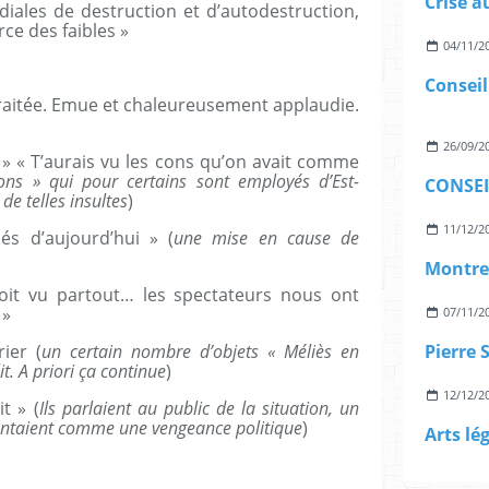
diales de destruction et d’autodestruction,
rce des faibles »
04/11/2
traitée. Emue et chaleureusement applaudie.
26/09/2
e » « T’aurais vu les cons qu’on avait comme
ons » qui pour certains sont employés d’Est-
e telles insultes
)
11/12/2
riés d’aujourd’hui » (
une mise en cause de
soit vu partout… les spectateurs nous ont
 »
07/11/2
ier (
un certain nombre d’objets « Méliès en
Pierre 
it. A priori ça continue
)
12/12/2
t » (
Ils parlaient au public de la situation, un
résentaient comme une vengeance politique
)
Arts lég