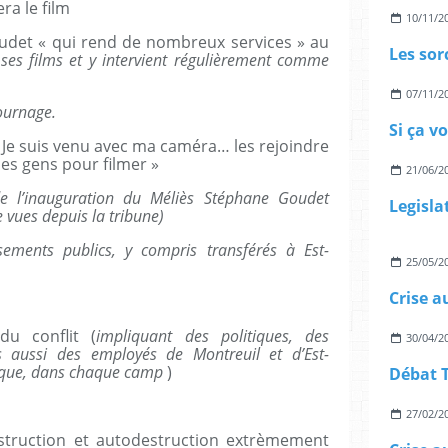
ra le film
10/11/2
udet « qui rend de nombreux services » au
é ses films et y intervient régulièrement comme
07/11/2
ournage.
Si ça v
« Je suis venu avec ma caméra… les rejoindre
 des gens pour filmer »
21/06/2
e l’inauguration du Méliès Stéphane Goudet
 vues depuis la tribune)
ements publics, y compris transférés à Est-
25/05/2
du conflit (
impliquant des politiques, des
30/04/2
is aussi des employés de Montreuil et d’Est-
hique, dans chaque camp
)
27/02/2
struction et autodestruction extrèmement