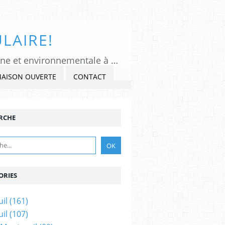
LAIRE!
Tous Montreuil, un regard indépendant et critique sur l'actualité politique, citoyenne et environnementale à Montreuil sous Bois, Seine-Saint-Denis. Veiller, Lancer l'alerte, commenter et critiquer l'exercice du pouvoir, s'impliquer dans la Cité, au présent et au futur!
MAISON OUVERTE
CONTACT
RCHE
ORIES
il
(161)
il
(107)