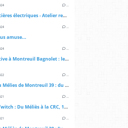
024
…
Les sorcières électriques - Atelier recyclage DEEE
024
…
ous amuse...
024
…
Legislative à Montreuil Bagnolet : le deuxième tour n'existe pas
022
…
Crise au Mélies de Montreuil 39 : du soutien de la CGT
021
…
Débat Twitch : Du Méliès à la CRC, 10 ans d'embrouilles politicojudiciaires à Montreuil
021
…