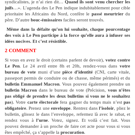
syndicalistes, je n’ai rien dit…
Quand ils sont venu chercher les
juifs
…». L’agenda des Le Pen indique indubitablement pour cible
prioritaire les Africains du Nord, confère le
passé meurtrier
du
père. D’autre
bouc-émissaires
faciles seront trouvés.
Même dans la défaite qu’on lui souhaite, chaque pourcentage
des voix à Le Pen participe à la force qu’elle aura à infuser ses
idées nocives. Et c’est résistible.
2 COMMENT
Si vous en avez le droit (certains parlent de devoir),
votez contre
Le Pen
. Le 24 avril entre 8h et 20h, rendez-vous dans
votre
bureau de vote
muni d’une
pièce d’identité
(CNI, carte vitale,
passeport permis de conduire ou de chasse, même périmés) et du
bulletin Emmanuel Macron
. Vous pouvez également prendre un
bulletin Macron
dans le bureau de vote (Précision,
vous n’êtes
pas obligé de prendre les deux bulletins si vous ne le souhaitez
pas
). Votre
carte électorale
fera gagner du temps mais n’est
pas
obligatoire
. Prenez une
enveloppe
. Rentrez dans
l’isoloir
, pliez le
bulletin, glissez le dans l’enveloppe, refermez là avec le rabat, et
rendez vous à
l’urne
. Votez, signez. Et voilà c’est fait. Vous
pouvez demander à un proche de faire cet acte pour vous si vous
êtes empêché, ça s’appelle la
procuration
.