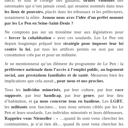
nièce, et tout le cortège des gudards,
brutes violentes
des
ratonnades qui n’ont jamais cessé, qui seraient nommés dans tous
les lieux de pouvoirs
, placés dans les tribunaux et les préfectures,
notamment la nôtre.
Jouons nous avec l’idée d’un préfet nommé
par les Le Pen en Seine-Saint-Denis ?
Ne comptons pas sur un troisième tour aux législatives pour
«
forcer la cohabitation
» avec ces soudards. Les Le Pen ont
depuis longtemps préparé leur
stratégie pour imposer leur loi
contre la loi
, par tous les artifices permis ou non par une
constitution crée par et pour un militaire.
Je ne mentionnerai qu’un élément du programme de Le Pen : la
préférence nationale
dans l’accès à l’emploi public, au logement
social, aux prestations familiales et de santé
. Mesurons bien les
implications que cela aurait
, pour nous et nos proches.
Tous les
individus minorisés
, par leur culture, par leur
race
supposée
, par leur
handicap
, par leur
genre
, par leur lieu
d’habitation, et
ça nous concerne tous en banlieue
, Les
LGBT
,
les
militants
non fascistes… tous nous serions ciblés par les Le
Pen et leurs soudards. Les individus minorisés et leurs défenseurs.
Rappelez vous Niemoller
: « …quand ils sont venu chercher les
communistes, je n’ai rien dit… quand ils sont venu chercher les