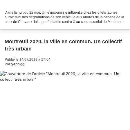
Dans la nuit du 22 mai, Un.e insoumis.e influent.e chez les gilets jaunes
aurait subi des dégradations de son véhicule aux abords de la cabane de la
croix de Chavaux. Iel a porté plainte contre X au commissariat de Montreuil,
en exprimant "de forts soupçons"...
Montreuil 2020, la ville en commun. Un collectif
très urbain
Publié le 14/07/2019 à 17:04
Par
yannigg