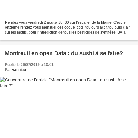
Rendez vous vendredi 2 août à 18h30 sur l'escalier de la Mairie. C'est le
onzième rendez vous mensuel des coquelicots, toujours actif, toujours clair
sur les motifs, pour l'interdiction de tous les pesticides de synthèse. BAH
ALORS????? Il y avait du...
Montreuil en open Data : du sushi à se faire?
Publié le 26/07/2019 à 18:01
Par
yannigg