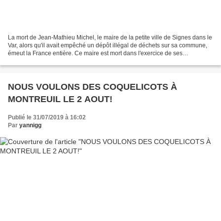
La mort de Jean-Mathieu Michel, le maire de la petite ville de Signes dans le
Var, alors qu'il avait empêché un dépôt illégal de déchets sur sa commune,
émeut la France entière. Ce maire est mort dans l'exercice de ses
responsabilités, et parmi ces responsabilités,...
NOUS VOULONS DES COQUELICOTS À
MONTREUIL LE 2 AOUT!
Publié le 31/07/2019 à 16:02
Par
yannigg