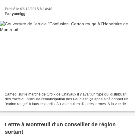
Publié le 03/12/2015 à 14:40
Par
yannigg
Samedi sur le marché de Croix de Chavaux il y avait un type qui distribuait
des tracts du "Parti de l'émancipation des Peuples". ça appelait à donner un
"carton rouge" à tous les partis. Au vote nul en d'autres termes. A la vue des
tracts je me suis dit...
Lettre à Montreuil d'un conseiller de région
sortant