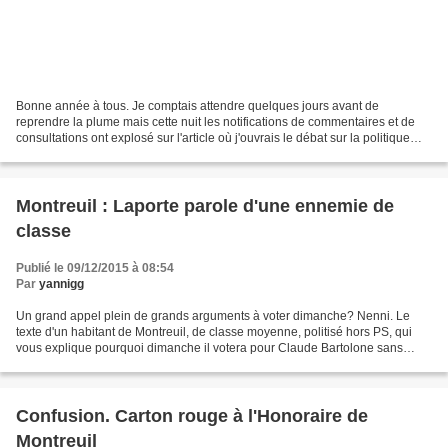
Bonne année à tous. Je comptais attendre quelques jours avant de
reprendre la plume mais cette nuit les notifications de commentaires et de
consultations ont explosé sur l'article où j'ouvrais le débat sur la politique
artistique du cinéma Méliès. Pour...
Montreuil : Laporte parole d'une ennemie de
classe
Publié le 09/12/2015 à 08:54
Par
yannigg
Un grand appel plein de grands arguments à voter dimanche? Nenni. Le
texte d'un habitant de Montreuil, de classe moyenne, politisé hors PS, qui
vous explique pourquoi dimanche il votera pour Claude Bartolone sans
barguigner. Pour des raisons de valeurs,...
Confusion. Carton rouge à l'Honoraire de
Montreuil