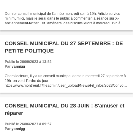
Dernier conseil municipal de l'année mercredi soir à 19h. Article service
minimum ici, mais je serai dans le public à commenter la séance sur X-
anciennement-twitter... et j'amènerai des biscuits! Alors à mercredi 19h à
l'Hôtel de ville ... Ou en direct...
CONSEIL MUNICIPAL DU 27 SEPTEMBRE : DE
PETITE POLITIQUE
Publié le 26/09/2023 à 13:52
Par
yannigg
Chers lecteurs, il y a un conseil municipal demain mercredi 27 septembre à
19h. en voici l'ordre du jour
https://www.montreuil.fr/fileadmin/user_upload/News/Fil_infos/2023/convocat
ion-cm-27092023.pdf Il sera diffusé sur la tv web Via93 https://via93.tv/le-
direct/...
CONSEIL MUNICIPAL DU 28 JUIN : S'amuser et
réparer
Publié le 26/06/2023 à 09:57
Par
yannigg