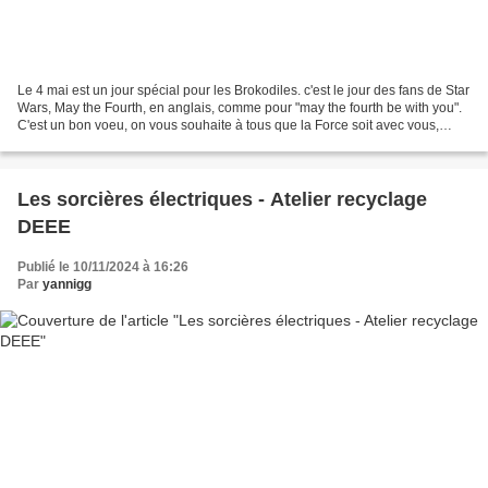
Le 4 mai est un jour spécial pour les Brokodiles. c'est le jour des fans de Star
Wars, May the Fourth, en anglais, comme pour "may the fourth be with you".
C'est un bon voeu, on vous souhaite à tous que la Force soit avec vous,
dans tout son principe...
Les sorcières électriques - Atelier recyclage
DEEE
Publié le 10/11/2024 à 16:26
Par
yannigg