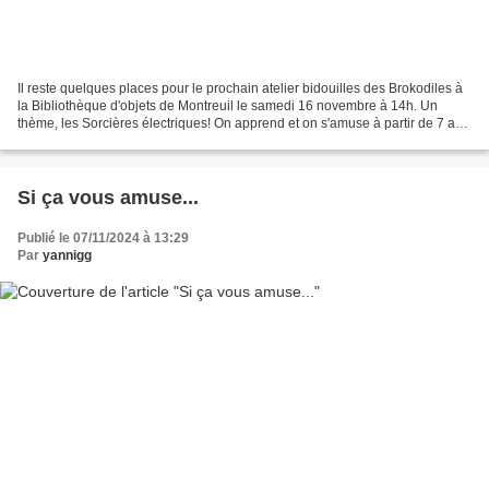
Il reste quelques places pour le prochain atelier bidouilles des Brokodiles à
la Bibliothèque d'objets de Montreuil le samedi 16 novembre à 14h. Un
thème, les Sorcières électriques! On apprend et on s'amuse à partir de 7 ans
Vous pouvez inscrire les enfants...
Si ça vous amuse...
Publié le 07/11/2024 à 13:29
Par
yannigg