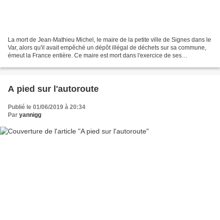
La mort de Jean-Mathieu Michel, le maire de la petite ville de Signes dans le
Var, alors qu'il avait empêché un dépôt illégal de déchets sur sa commune,
émeut la France entière. Ce maire est mort dans l'exercice de ses
responsabilités, et parmi ces responsabilités,...
A pied sur l'autoroute
Publié le 01/06/2019 à 20:34
Par
yannigg