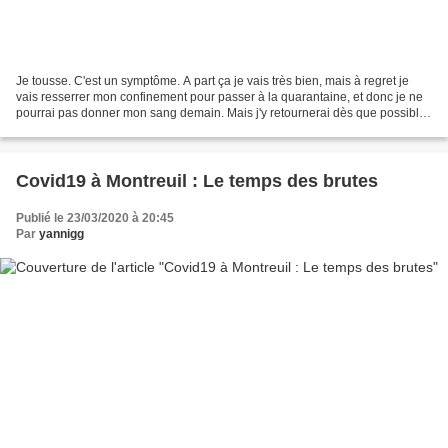
Je tousse. C'est un symptôme. A part ça je vais très bien, mais à regret je
vais resserrer mon confinement pour passer à la quarantaine, et donc je ne
pourrai pas donner mon sang demain. Mais j'y retournerai dès que possible.
La transfusion de plasma...
Covid19 à Montreuil : Le temps des brutes
Publié le 23/03/2020 à 20:45
Par
yannigg