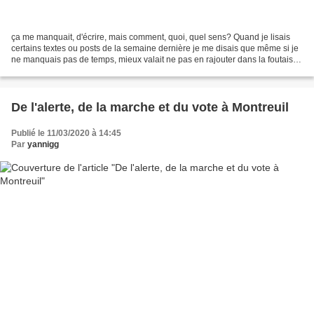
ça me manquait, d'écrire, mais comment, quoi, quel sens? Quand je lisais
certains textes ou posts de la semaine dernière je me disais que même si je
ne manquais pas de temps, mieux valait ne pas en rajouter dans la foutaise.
Ce soir, je vous donne une...
De l'alerte, de la marche et du vote à Montreuil
Publié le 11/03/2020 à 14:45
Par
yannigg