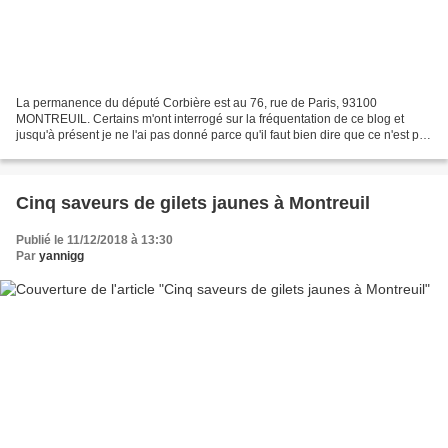
La permanence du député Corbière est au 76, rue de Paris, 93100
MONTREUIL. Certains m'ont interrogé sur la fréquentation de ce blog et
jusqu'à présent je ne l'ai pas donné parce qu'il faut bien dire que ce n'est pas
terrible terrible. Et puis finalement......
Cinq saveurs de gilets jaunes à Montreuil
Publié le 11/12/2018 à 13:30
Par
yannigg