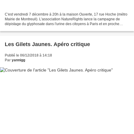
C'est vendredi 7 décembre à 20h à la maison Ouverte, 17 rue Hoche (métro
Mairie de Montreuil). L'association NatureRights lance la campagne de
dépistage du glyphosate dans l'urine des citoyens à Paris et en proche
banlieue. La campagne a commencé en...
Les Gilets Jaunes. Apéro critique
Publié le 06/12/2018 à 14:18
Par
yannigg