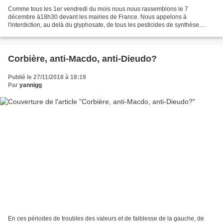
Comme tous les 1er vendredi du mois nous nous rassemblons le 7
décembre à18h30 devant les mairies de France. Nous appelons à
l'interdiction, au delà du glyphosate, de tous les pesticides de synthèse.
Soyons toujours plus nombreux, positifs et non violents! Le...
Corbière, anti-Macdo, anti-Dieudo?
Publié le 27/11/2018 à 18:19
Par
yannigg
En ces périodes de troubles des valeurs et de faiblesse de la gauche, de