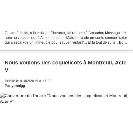
Cet après midi, à la croix de Chavaux, j'ai rencontré Amoudou Massaga. Le
nom ne vous dit rien? A moi non plus. Mais il m'a été présenté comme "celui
qui a escaladé un immeuble pour sauver l'enfant"... Et là tout de suite... Bon
allez je vous raconte Vendredi...
Nous voulons des coquelicots à Montreuil, Acte
V
Publié le 01/02/2019 à 13:33
Par
yannigg