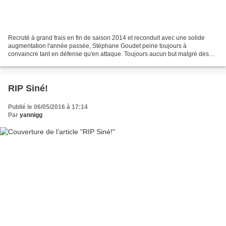
Recruté à grand frais en fin de saison 2014 et reconduit avec une solide
augmentation l'année passée, Stéphane Goudet peine toujours à
convaincre tant en défense qu'en attaque. Toujours aucun but malgré des
millions d'investissement dans un joueur visiblement...
RIP Siné!
Publié le 06/05/2016 à 17:14
Par
yannigg