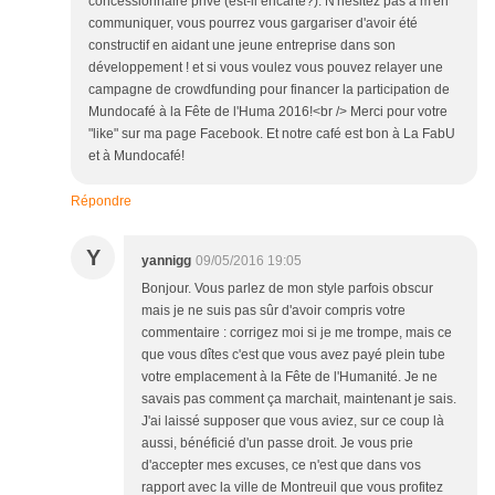
concessionnaire privé (est-il encarté?). N'hésitez pas à m'en
communiquer, vous pourrez vous gargariser d'avoir été
constructif en aidant une jeune entreprise dans son
développement ! et si vous voulez vous pouvez relayer une
campagne de crowdfunding pour financer la participation de
Mundocafé à la Fête de l'Huma 2016!<br /> Merci pour votre
"like" sur ma page Facebook. Et notre café est bon à La FabU
et à Mundocafé!
Répondre
Y
yannigg
09/05/2016 19:05
Bonjour. Vous parlez de mon style parfois obscur
mais je ne suis pas sûr d'avoir compris votre
commentaire : corrigez moi si je me trompe, mais ce
que vous dîtes c'est que vous avez payé plein tube
votre emplacement à la Fête de l'Humanité. Je ne
savais pas comment ça marchait, maintenant je sais.
J'ai laissé supposer que vous aviez, sur ce coup là
aussi, bénéficié d'un passe droit. Je vous prie
d'accepter mes excuses, ce n'est que dans vos
rapport avec la ville de Montreuil que vous profitez