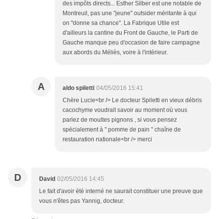
des impôts directs... Esther Silber est une notable de
Montreuil, pas une "jeune" outsider méritante à qui
on "donne sa chance". La Fabrique Utile est
d'ailleurs la cantine du Front de Gauche, le Parti de
Gauche manque peu d'occasion de faire campagne
aux abords du Méliès, voire à l'intérieur.
A
aldo spiletti
04/05/2016 15:41
Chère Lucie<br /> Le docteur Spiletti en vieux débris
cacochyme voudrait savoir au moment où vous
parlez de moultes pignons , si vous pensez
spécialement à " pomme de pain " chaîne de
restauration nationale<br /> merci
D
David
02/05/2016 14:45
Le fait d'avoir été interné ne saurait constituer une preuve que
vous n'êtes pas Yannig, docteur.