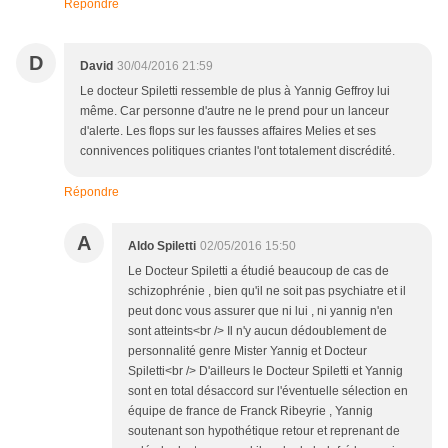
Répondre
D
David
30/04/2016 21:59
Le docteur Spiletti ressemble de plus à Yannig Geffroy lui
même. Car personne d'autre ne le prend pour un lanceur
d'alerte. Les flops sur les fausses affaires Melies et ses
connivences politiques criantes l'ont totalement discrédité.
Répondre
A
Aldo Spiletti
02/05/2016 15:50
Le Docteur Spiletti a étudié beaucoup de cas de
schizophrénie , bien qu'il ne soit pas psychiatre et il
peut donc vous assurer que ni lui , ni yannig n'en
sont atteints<br /> Il n'y aucun dédoublement de
personnalité genre Mister Yannig et Docteur
Spiletti<br /> D'ailleurs le Docteur Spiletti et Yannig
sont en total désaccord sur l'éventuelle sélection en
équipe de france de Franck Ribeyrie , Yannig
soutenant son hypothétique retour et reprenant de