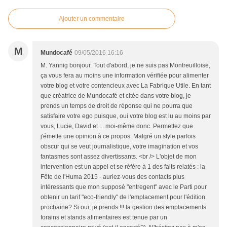
Ajouter un commentaire
M
Mundocafé
09/05/2016 16:16
M. Yannig bonjour. Tout d'abord, je ne suis pas Montreuilloise,
ça vous fera au moins une information vérifiée pour alimenter
votre blog et votre contencieux avec La Fabrique Utile. En tant
que créatrice de Mundocafé et citée dans votre blog, je
prends un temps de droit de réponse qui ne pourra que
satisfaire votre ego puisque, oui votre blog est lu au moins par
vous, Lucie, David et ... moi-même donc. Permettez que
j'émette une opinion à ce propos. Malgré un style parfois
obscur qui se veut journalistique, votre imagination et vos
fantasmes sont assez divertissants. <br /> L'objet de mon
intervention est un appel et se réfère à 1 des faits relatés : la
Fête de l'Huma 2015 - auriez-vous des contacts plus
intéressants que mon supposé "entregent" avec le Parti pour
obtenir un tarif "eco-friendly" de l'emplacement pour l'édition
prochaine? Si oui, je prends !!! la gestion des emplacements
forains et stands alimentaires est tenue par un