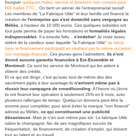
fourguer
quelques makis, service et boissons non compris pour
800 balles TTC
... On tient un winner de l'entreprenariat social!
Les membres de "La Fabrique Utile" et leur famille ont financé la
création de
l'entreprise qui s'est domicilié sans vergogne au
Méliès
, à hauteur de 10 000 euros. Ces quelques subsides ont
tout juste permis de payer les formations et
formalités légales
indispensables
. Il a ensuite fallu...
s'endetter
! Je reste assez
sidéré de la candeur avec laquelle "la Fabrique Utile"
se lance
dans le financement participatif en révélant par la même occasion
son montage financier
. Ces jeunes gens l'admettent,
ils n'ont
donné aucune garantie financière à Est-Ensemble et
Montreuil
. Ce sont les service de Montreuil qui les aident à
obtenir des crédits.
Et ce qui est dingo, c'est qu'avec tout de même des dés
sacrément pipés à leur avantage ils
n'arrivent même pas à
réussir leur campagne de crowdfounding
. A l'heure où j'écris
ils ont financé leur opération à seulement 25% en 6 mois, avec
plusieurs rallonges de temps. Quelqu'un donnera peut-être la
somme pour compléter, pour ainsi éviter la marque "non financé"
adossé au Méliès,
ce qui constituerait une publicité
désastreuse
. Mais je n'en suis même pas sûr. La fabrique Utile
sabre le champagne, fier de ses magnifiques succès de
fréquentation, de financement, de création d'emploi, qui doivent
tout au talent et au travail.