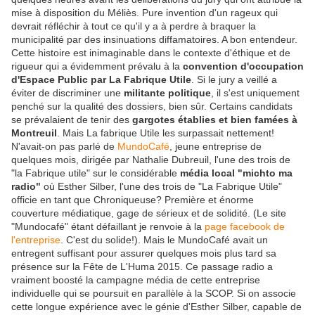
mise à disposition du Méliès. Pure invention d'un rageux qui
devrait réfléchir à tout ce qu'il y a à perdre à braquer la
municipalité par des insinuations diffamatoires. A bon entendeur.
Cette histoire est inimaginable dans le contexte d'éthique et de
rigueur qui a évidemment prévalu à la
convention d'occupation
d'Espace Public par La Fabrique Utile
. Si le jury a veillé a
éviter de discriminer une
militante politique
, il s'est uniquement
penché sur la qualité des dossiers, bien sûr. Certains candidats
se prévalaient de tenir des
gargotes établies et bien famées à
Montreuil
. Mais La fabrique Utile les surpassait nettement!
N'avait-on pas parlé de
MundoCafé
, jeune entreprise de
quelques mois, dirigée par Nathalie Dubreuil, l'une des trois de
"la Fabrique utile" sur le considérable
média local "michto ma
radio"
où Esther Silber, l'une des trois de "La Fabrique Utile"
officie en tant que Chroniqueuse? Première et énorme
couverture médiatique, gage de sérieux et de solidité. (Le site
"Mundocafé" étant défaillant je renvoie à la
page facebook de
l'entreprise
. C'est du solide!). Mais le MundoCafé avait un
entregent suffisant pour assurer quelques mois plus tard sa
présence sur la Fête de L'Huma 2015. Ce passage radio a
vraiment boosté la campagne média de cette entreprise
individuelle qui se poursuit en parallèle à la SCOP. Si on associe
cette longue expérience avec le génie d'Esther Silber, capable de