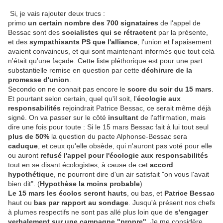
Si, je vais rajouter deux trucs :
primo
un certain nombre des 700 signataires
de l'appel de
Bessac sont des
socialistes qui se rétractent
par la présente,
et des
sympathisants PS que l'alliance
, l'union et l'apaisement
avaient convaincus, et qui sont maintenant informés que tout celà
n'était qu'une façade. Cette liste pléthorique est pour une part
substantielle remise en question par cette
déchirure de la
promesse d'union
.
Secondo on ne connait pas encore le
score du soir du 15 mars
.
Et pourtant selon certain, quel qu'il soit, l'
écologie aux
responsabilités
rejoindrait Patrice Bessac, ce serait même déjà
signé. On va passer sur le côté
insultant
de l'affirmation, mais
dire une fois pour toute : Si le 15 mars Bessac fait à lui tout seul
plus de 50%
la question du pacte Alphonse-Bessac sera
caduque
, et ceux qu'elle obsède, qui n'auront pas voté pour elle
ou auront
refusé l'appel pour l'écologie aux responsabilités
tout en se disant écologistes, à cause de cet
accord
hypothétique
, ne pourront dire d'un air satisfait "on vous l'avait
bien dit". (
Hypothèse la moins probable
)
Le 15 mars les écolos seront hauts
, ou bas, et
Patrice Bessac
haut ou
bas par rapport au sondage
. Jusqu'à présent nos chefs
à plumes respectifs ne sont pas allé plus loin que de
s'engager
verbalement sur une campagne "propre"
. Je me considère