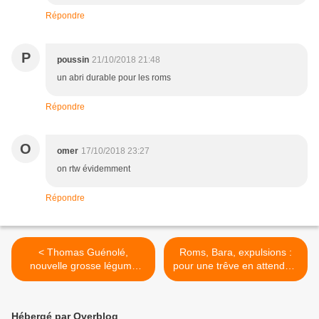
Répondre
P
poussin
21/10/2018 21:48
un abri durable pour les roms
Répondre
O
omer
17/10/2018 23:27
on rtw évidemment
Répondre
< Thomas Guénolé,
Roms, Bara, expulsions :
nouvelle grosse légume
pour une trêve en attendant
insoumise à Montreuil
la trêve >
Hébergé par Overblog