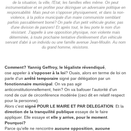
de la situation, la ville, l'Etat, les familles elles même. On peut
instrumentaliser et en profiter pour dézinguer un adversaire politique en
responsabilité. Mais peut-on s'opposer physiquement, et dans la non-
violence, à la police municipale d'un maire communiste semblant
parfois passablement borné? On parle d'un petit véhicule grutier, pas
d'une division de panzers! Et après tout, le lieu porte le nom d'un
résistant. J'appelle à une opposition physique, non violente mais
déterminée, à toute prochaine tentative d'enlèvement d'un véhicule
servant d'abri à un individu ou une famille avenue Jean-Moulin. Au nom
du grand homme, résistons.
Comment? Yannig Geffroy, le légaliste révendiqué
,
ose appeler à
s'opposer à la loi
? Ouais, alors en terme de loi on
parle d'un
arrêté temporaire
signé par délégation par un
fonctionnaire municipal
. On va pas agir
anticonstitutionnellement, hein? On va bafouer l'autorité d'un
rond de cuir de circonférence modérée (ceci dit en relatif respect
pour la personne).
Alors c'est
signé POUR LE MAIRE ET PAR DELEGATION
. Et la
direction de la tranquilité publique
essaye de le faire
appliquer. Elle essaye et
elle y arrive, pour le moment
.
Pourquoi?
Parce qu'elle ne rencontre
aucune opposition
,
aucune