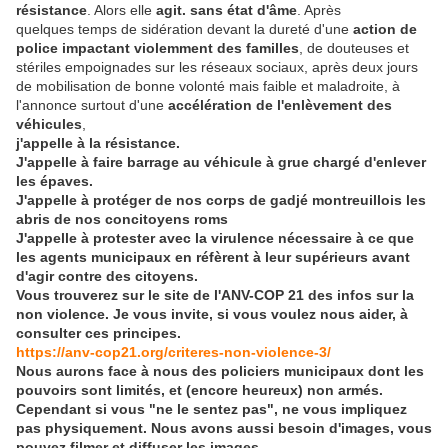
résistance
. Alors elle
agit. sans état d'âme
. Après
quelques temps de sidération devant la dureté d'une
action de
police impactant violemment des familles
, de douteuses et
stériles empoignades sur les réseaux sociaux, après deux jours
de mobilisation de bonne volonté mais faible et maladroite, à
l'annonce surtout d'une
accélération de l'enlèvement des
véhicules
,
j'appelle à la résistance.
J'appelle à faire barrage au véhicule à grue
chargé d'enlever
les épaves.
J'appelle à protéger de nos corps de gadjé montreuillois les
abris de nos concitoyens roms
J'appelle à protester avec la virulence nécessaire à ce que
les agents municipaux en réfèrent à leur supérieurs avant
d'agir contre des citoyens.
Vous trouverez sur le site de l'ANV-COP 21 des infos sur la
non violence. Je vous invite, si vous voulez nous aider, à
consulter ces principes.
https://anv-cop21.org/criteres-non-violence-3/
Nous aurons face à nous des policiers municipaux dont les
pouvoirs sont limités, et (encore heureux) non armés.
Cependant si vous "ne le sentez pas", ne vous impliquez
pas physiquement. Nous avons aussi besoin d'images, vous
pouvez filmer et diffuser les images