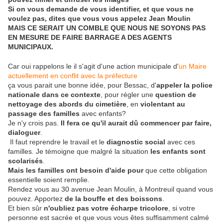
Si on vous demande de vous identifier, et que vous ne
voulez pas, dites que vous vous appelez Jean Moulin
MAIS CE SERAIT UN COMBLE QUE NOUS NE SOYONS PAS
EN MESURE DE FAIRE BARRAGE A DES AGENTS
MUNICIPAUX.
Car oui rappelons le il s'agit d'une action municipale d'
un Maire
actuellement en conflit avec la préfecture
ça vous parait une bonne idée, pour Bessac, d'
appeler la police
nationale dans ce contexte
, pour régler une
question de
nettoyage des abords du cimetière
, en
violentant au
passage des familles
avec enfants?
Je n'y crois pas.
Il fera ce qu'il aurait dû commencer par faire,
dialoguer
.
Il faut reprendre le travail et le
diagnostic social
avec ces
familles. Je témoigne que malgré la situation
les enfants sont
scolarisés
.
Mais les familles ont besoin d'aide pour
que cette obligation
essentielle soient remplie.
Rendez vous au 30 avenue Jean Moulin, à Montreuil quand vous
pouvez. Apportez
de la bouffe et des boissons
.
Et bien sûr
n'oubliez pas votre écharpe tricolore
, si votre
personne est sacrée et que vous vous êtes suffisamment calmé