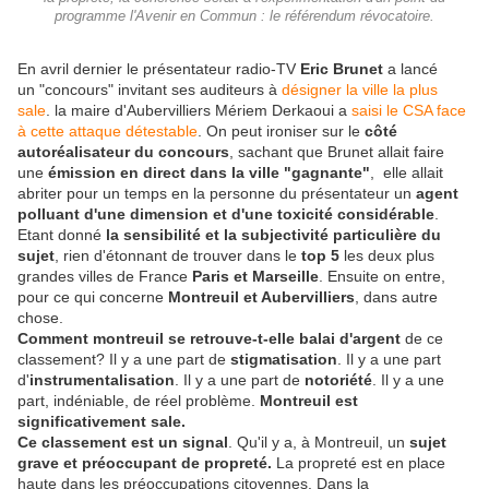
programme l'Avenir en Commun : le référendum révocatoire.
En avril dernier le présentateur radio-TV
Eric Brunet
a lancé
un "concours" invitant ses auditeurs à
désigner la ville la plus
sale
. la maire d'Aubervilliers Mériem Derkaoui a
saisi le CSA face
à cette attaque détestable
. On peut ironiser sur le
côté
autoréalisateur du concours
, sachant que Brunet allait faire
une
émission en direct dans la ville "gagnante"
, elle allait
abriter pour un temps en la personne du présentateur un
agent
polluant d'une dimension et d'une toxicité considérable
.
Etant donné
la sensibilité et la subjectivité particulière du
sujet
, rien d'étonnant de trouver dans le
top 5
les deux plus
grandes villes de France
Paris et Marseille
. Ensuite on entre,
pour ce qui concerne
Montreuil et Aubervilliers
, dans autre
chose.
Comment montreuil se retrouve-t-elle balai d'argent
de ce
classement? Il y a une part de
stigmatisation
. Il y a une part
d'
instrumentalisation
. Il y a une part de
notoriété
. Il y a une
part, indéniable, de réel problème.
Montreuil est
significativement sale.
Ce classement est un signal
. Qu'il y a, à Montreuil, un
sujet
grave et préoccupant de propreté.
La propreté est en place
haute dans les préoccupations citoyennes. Dans la