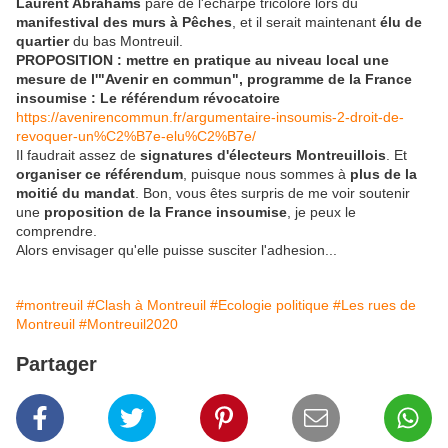
Laurent Abrahams
paré de l'écharpe tricolore lors du
manifestival des murs à Pêches
, et il serait maintenant
élu de
quartier
du bas Montreuil.
PROPOSITION : mettre en pratique au niveau local une
mesure de l'"Avenir en commun", programme de la France
insoumise : Le référendum révocatoire
https://avenirencommun.fr/argumentaire-insoumis-2-droit-de-
revoquer-un%C2%B7e-elu%C2%B7e/
Il faudrait assez de
signatures d'électeurs Montreuillois
. Et
organiser ce référendum
, puisque nous sommes à
plus de la
moitié du mandat
. Bon, vous êtes surpris de me voir soutenir
une
proposition de la France insoumise
, je peux le
comprendre.
Alors envisager qu'elle puisse susciter l'adhesion...
#montreuil
#Clash à Montreuil
#Ecologie politique
#Les rues de
Montreuil
#Montreuil2020
Partager