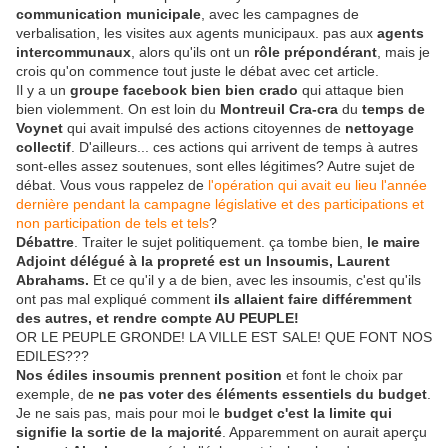
communication municipale
, avec les campagnes de
verbalisation, les visites aux agents municipaux. pas aux
agents
intercommunaux
, alors qu'ils ont un
rôle prépondérant
, mais je
crois qu'on commence tout juste le débat avec cet article.
Il y a un
groupe facebook bien bien crado
qui attaque bien
bien violemment. On est loin du
Montreuil Cra-cra
du
temps de
Voynet
qui avait impulsé des actions citoyennes de
nettoyage
collectif
. D'ailleurs... ces actions qui arrivent de temps à autres
sont-elles assez soutenues, sont elles légitimes? Autre sujet de
débat. Vous vous rappelez de
l'opération qui avait eu lieu l'année
dernière pendant la campagne législative et des participations et
non participation de tels et tels
?
Débattre
. Traiter le sujet politiquement. ça tombe bien,
le maire
Adjoint délégué à la propreté est un Insoumis, Laurent
Abrahams.
Et ce qu'il y a de bien, avec les insoumis, c'est qu'ils
ont pas mal expliqué comment
ils allaient faire différemment
des autres, et rendre compte AU PEUPLE!
OR LE PEUPLE GRONDE! LA VILLE EST SALE! QUE FONT NOS
EDILES???
Nos édiles insoumis prennent position
et font le choix par
exemple, de
ne pas voter des éléments essentiels du budget
.
Je ne sais pas, mais pour moi le
budget c'est la limite qui
signifie la sortie de la majorité
. Apparemment on aurait aperçu