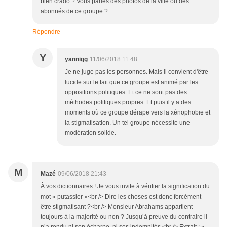
bien crado ? Vous parles des photos de la ville ou des
abonnés de ce groupe ?
Répondre
Y
yannigg
11/06/2018 11:48
Je ne juge pas les personnes. Mais il convient d'être
lucide sur le fait que ce groupe est animé par les
oppositions politiques. Et ce ne sont pas des
méthodes politiques propres. Et puis il y a des
moments où ce groupe dérape vers la xénophobie et
la stigmatisation. Un tel groupe nécessite une
modération solide.
M
Mazé
09/06/2018 21:43
À vos dictionnaires ! Je vous invite à vérifier la signification du
mot « putassier »<br /> Dire les choses est donc forcément
être stigmatisant ?<br /> Monsieur Abrahams appartient
toujours à la majorité ou non ? Jusqu’à preuve du contraire il