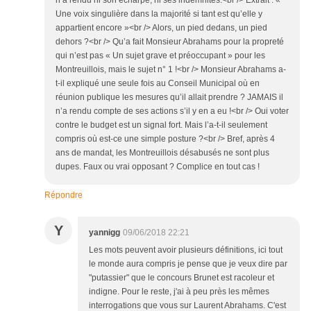
n’a rendu ni son écharpe, ni ses indemnités.<br /> Extrait : «
Une voix singulière dans la majorité si tant est qu’elle y
appartient encore »<br /> Alors, un pied dedans, un pied
dehors ?<br /> Qu’a fait Monsieur Abrahams pour la propreté
qui n’est pas « Un sujet grave et préoccupant » pour les
Montreuillois, mais le sujet n° 1 !<br /> Monsieur Abrahams a-
t-il expliqué une seule fois au Conseil Municipal où en
réunion publique les mesures qu’il allait prendre ? JAMAIS il
n’a rendu compte de ses actions s’il y en a eu !<br /> Oui voter
contre le budget est un signal fort. Mais l’a-t-il seulement
compris où est-ce une simple posture ?<br /> Bref, après 4
ans de mandat, les Montreuillois désabusés ne sont plus
dupes. Faux ou vrai opposant ? Complice en tout cas !
Répondre
Y
yannigg
09/06/2018 22:21
Les mots peuvent avoir plusieurs définitions, ici tout
le monde aura compris je pense que je veux dire par
"putassier" que le concours Brunet est racoleur et
indigne. Pour le reste, j'ai à peu près les mêmes
interrogations que vous sur Laurent Abrahams. C'est