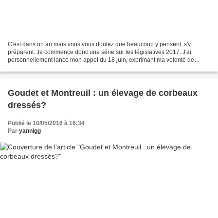
C'est dans un an mais vous vous doutez que beaucoup y pensent, s'y
préparent. Je commence donc une série sur les législatives 2017. J'ai
personnellement lancé mon appel du 18 juin, exprimant ma volonté de
m'impliquer dans les débats en affirmant la nécessité...
Goudet et Montreuil : un élevage de corbeaux
dressés?
Publié le 10/05/2016 à 16:34
Par
yannigg