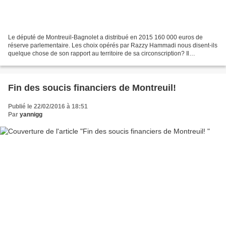
Le député de Montreuil-Bagnolet a distribué en 2015 160 000 euros de
réserve parlementaire. Les choix opérés par Razzy Hammadi nous disent-ils
quelque chose de son rapport au territoire de sa circonscription? Il
semblerait! L'usage que les députés ont...
Fin des soucis financiers de Montreuil!
Publié le 22/02/2016 à 18:51
Par
yannigg