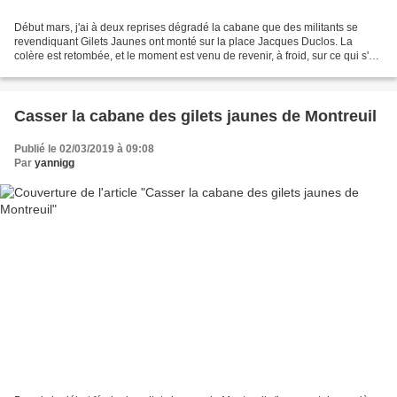
Début mars, j'ai à deux reprises dégradé la cabane que des militants se
revendiquant Gilets Jaunes ont monté sur la place Jacques Duclos. La
colère est retombée, et le moment est venu de revenir, à froid, sur ce qui s'est
passé, de mon point de vue. Et...
Casser la cabane des gilets jaunes de Montreuil
Publié le 02/03/2019 à 09:08
Par
yannigg