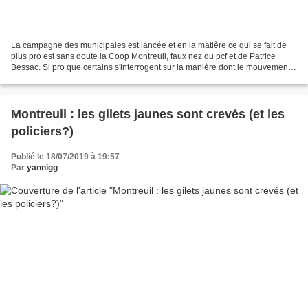
La campagne des municipales est lancée et en la matière ce qui se fait de
plus pro est sans doute la Coop Montreuil, faux nez du pcf et de Patrice
Bessac. Si pro que certains s'interrogent sur la manière dont le mouvement
est financé. Sans apporter de...
Montreuil : les gilets jaunes sont crevés (et les
policiers?)
Publié le 18/07/2019 à 19:57
Par
yannigg