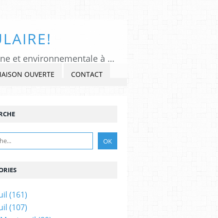
LAIRE!
Tous Montreuil, un regard indépendant et critique sur l'actualité politique, citoyenne et environnementale à Montreuil sous Bois, Seine-Saint-Denis. Veiller, Lancer l'alerte, commenter et critiquer l'exercice du pouvoir, s'impliquer dans la Cité, au présent et au futur!
MAISON OUVERTE
CONTACT
RCHE
ORIES
il
(161)
il
(107)