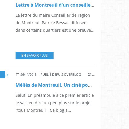
Lettre à Montreuil d'un conseiller de région sortant
La lettre du maire Conseiller de région
de Montreuil Patrice Bessac diffusée
dans certains quartiers est une preuve...
EN SAVOIR PLUS
,
MONTREUIL
26/11/2015
PUBLIÉ DEPUIS OVERBLOG
…
Méliès de Montreuil. Un ciné pour l'Elite contre le Peuple
Salut! En préambule à ce premier article
je vais en dire un peu plus sur le projet
"tous Montreuil". Ce blog a...