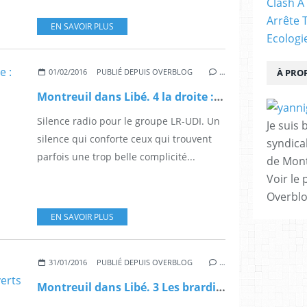
Clash À
Arrête 
EN SAVOIR PLUS
Ecologi
01/02/2016
PUBLIÉ DEPUIS OVERBLOG
…
À PRO
Montreuil dans Libé. 4 la droite : Laporte la muette
Silence radio pour le groupe LR-UDI. Un
Je suis 
silence qui conforte ceux qui trouvent
syndical
parfois une trop belle complicité...
de Mont
Voir le 
Overbl
EN SAVOIR PLUS
31/01/2016
PUBLIÉ DEPUIS OVERBLOG
…
Montreuil dans Libé. 3 Les brardistes : une constance antiverts et contre tout