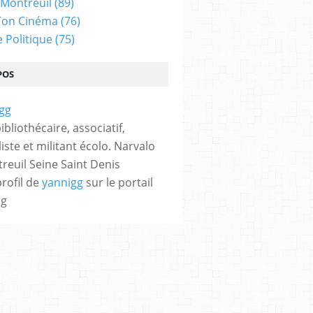
 Montreuil
(89)
Ton Cinéma
(76)
e Politique
(75)
POS
bibliothécaire, associatif,
iste et militant écolo. Narvalo
reuil Seine Saint Denis
profil de
yannigg
sur le portail
og