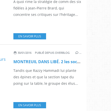
A quoi rime la stratégie de comm des six
fidèles à Jean-Pierre Brard, qui
concentre ses critiques sur l'héritage...
EN SAVOIR PLUS
30/01/2016
PUBLIÉ DEPUIS OVERBLOG
…
MONTREUIL DANS LIBÉ. 2 les socialistes : un parti, deux discours
Tandis que Razzy Hammadi lui plante
des épines et que la section tape du
poing sur la table, le groupe des élus...
EN SAVOIR PLUS