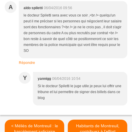
A
aldo spiletti
06/04/2016 09:56
le docteur Spiletti sera avec vous ce soir ,<br /> quelqu'un
peut il me préciser si les personnes qui négocient leur salaire
sont des fonctionnaires ?<br /> je ne le crois pas , il doit s'agir
de personnes du cadre A ou plus recrutés par contrat <br />
bon reste à savoir de quel côté se positionneront ce soir les
membres de la police municipale qui vont être requis pour le
SO
Répondre
Y
yannigg
06/04/2016 10:54
Si le docteur Spiletti le juge utile je peux lui offrir une
tribune et lui permettre de signer des billets dans ce
blog
< Méliès de Montreuil : le
Habitants de Montreuil,
harcèlement judiciaire
contribuez à l'effort