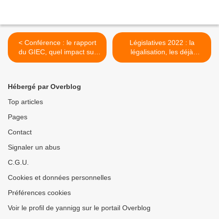
< Conférence : le rapport
Législatives 2022 : la
du GIEC, quel impact sur
légalisation, les déjà
nos vie?
candidats et moi. >
Hébergé par Overblog
Top articles
Pages
Contact
Signaler un abus
C.G.U.
Cookies et données personnelles
Préférences cookies
Voir le profil de yannigg sur le portail Overblog