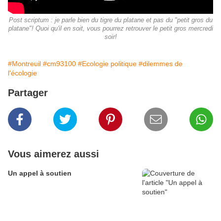
Post scriptum : je parle bien du tigre du platane et pas du "petit gros du
platane"! Quoi qu'il en soit, vous pourrez retrouver le petit gros mercredi
soir!
#Montreuil
#cm93100
#Ecologie politique
#dilemmes de
l'écologie
Partager
Vous aimerez aussi
Un appel à soutien