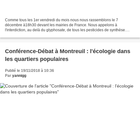
Comme tous les 1er vendredi du mois nous nous rassemblons le 7
décembre à18h30 devant les mairies de France. Nous appelons à
l'interdiction, au delà du glyphosate, de tous les pesticides de synthèse.
Soyons toujours plus nombreux, positifs et non violents! Le...
Conférence-Débat à Montreuil : l'écologie dans
les quartiers populaires
Publié le 19/11/2018 à 10:36
Par
yannigg