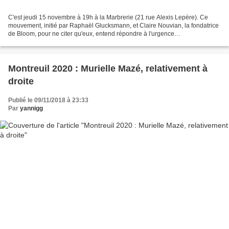
C'est jeudi 15 novembre à 19h à la Marbrerie (21 rue Alexis Lepère). Ce
mouvement, initié par Raphaël Glucksmann, et Claire Nouvian, la fondatrice
de Bloom, pour ne citer qu'eux, entend répondre à l'urgence
environnementale, sociale, démocratique et européenne....
Montreuil 2020 : Murielle Mazé, relativement à
droite
Publié le 09/11/2018 à 23:33
Par
yannigg