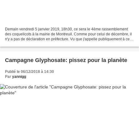
Demain vendredi 5 janvier 2019, 18h30, ce sera le 4ème rassemblement
des coquelicots à la mairie de Montreuil. Comme pour celui de décembre, il
n'y a pas de déclaration en préfecture. Vu que j'appelle publiquement à ce
qu'on se retrouve quand même, j'imagine...
Campagne Glyphosate: pissez pour la planète
Publié le 06/12/2018 à 14:30
Par
yannigg