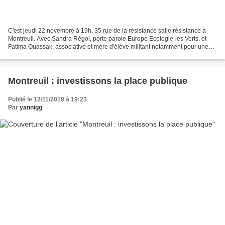
C'est jeudi 22 novembre à 19h, 35 rue de la résistance salle résistance à
Montreuil. Avec Sandra Régol, porte parole Europe Ecologie-les Verts, et
Fatima Ouassak, associative et mère d'élève militant notamment pour une
alternative végétarienne dans les...
Montreuil : investissons la place publique
Publié le 12/11/2018 à 19:23
Par
yannigg