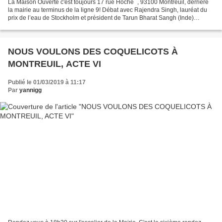
La Maison Ouverte c'est toujours 17 rue Hoche , 93100 Montreuil, derrière
la mairie au terminus de la ligne 9! Débat avec Rajendra Singh, lauréat du
prix de l’eau de Stockholm et président de Tarun Bharat Sangh (Inde)
Rajagopal P.V., initiateur de la...
NOUS VOULONS DES COQUELICOTS À
MONTREUIL, ACTE VI
Publié le 01/03/2019 à 11:17
Par
yannigg