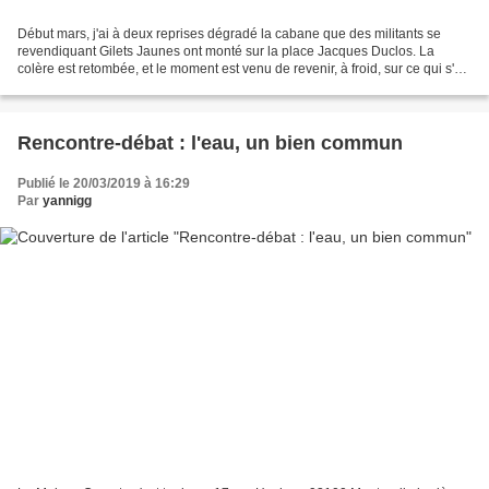
Début mars, j'ai à deux reprises dégradé la cabane que des militants se
revendiquant Gilets Jaunes ont monté sur la place Jacques Duclos. La
colère est retombée, et le moment est venu de revenir, à froid, sur ce qui s'est
passé, de mon point de vue. Et...
Rencontre-débat : l'eau, un bien commun
Publié le 20/03/2019 à 16:29
Par
yannigg