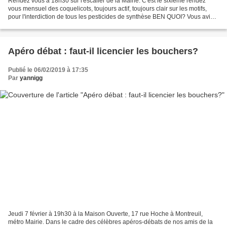
Rendez vous à 18h30 sur l'escalier de la Mairie. C'est le sixième rendez
vous mensuel des coquelicots, toujours actif, toujours clair sur les motifs,
pour l'interdiction de tous les pesticides de synthèse BEN QUOI? Vous aviez
oublié que tous les premiers...
Apéro débat : faut-il licencier les bouchers?
Publié le 06/02/2019 à 17:35
Par
yannigg
Jeudi 7 février à 19h30 à la Maison Ouverte, 17 rue Hoche à Montreuil,
métro Mairie. Dans le cadre des célèbres apéros-débats de nos amis de la