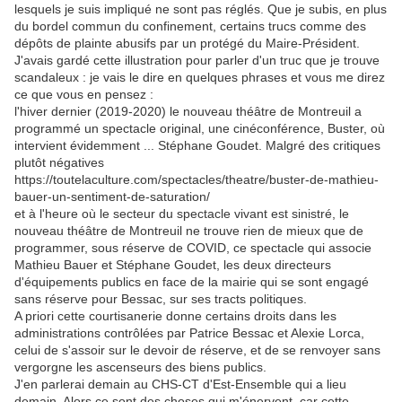
lesquels je suis impliqué ne sont pas réglés. Que je subis, en plus
du bordel commun du confinement, certains trucs comme des
dépôts de plainte abusifs par un protégé du Maire-Président.
J'avais gardé cette illustration pour parler d'un truc que je trouve
scandaleux : je vais le dire en quelques phrases et vous me direz
ce que vous en pensez :
l'hiver dernier (2019-2020) le nouveau théâtre de Montreuil a
programmé un spectacle original, une cinéconférence, Buster, où
intervient évidemment ... Stéphane Goudet. Malgré des critiques
plutôt négatives
https://toutelaculture.com/spectacles/theatre/buster-de-mathieu-
bauer-un-sentiment-de-saturation/
et à l'heure où le secteur du spectacle vivant est sinistré, le
nouveau théâtre de Montreuil ne trouve rien de mieux que de
programmer, sous réserve de COVID, ce spectacle qui associe
Mathieu Bauer et Stéphane Goudet, les deux directeurs
d'équipements publics en face de la mairie qui se sont engagé
sans réserve pour Bessac, sur ses tracts politiques.
A priori cette courtisanerie donne certains droits dans les
administrations contrôlées par Patrice Bessac et Alexie Lorca,
celui de s'assoir sur le devoir de réserve, et de se renvoyer sans
vergorgne les ascenseurs des biens publics.
J'en parlerai demain au CHS-CT d'Est-Ensemble qui a lieu
demain. Alors ce sont des choses qui m'énervent, car cette