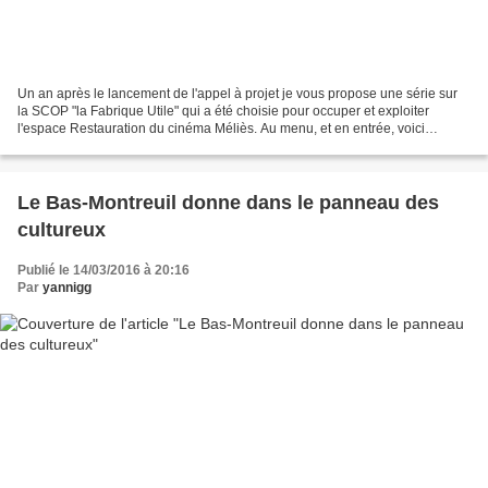
Un an après le lancement de l'appel à projet je vous propose une série sur
la SCOP "la Fabrique Utile" qui a été choisie pour occuper et exploiter
l'espace Restauration du cinéma Méliès. Au menu, et en entrée, voici
quelques éléments qui mettent l'eau...
Le Bas-Montreuil donne dans le panneau des
cultureux
Publié le 14/03/2016 à 20:16
Par
yannigg