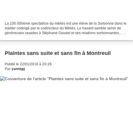
La 100 000ème spectatrice du méliès est une élève de la Sorbonne dans le
master codirigé par le codirecteur du Méliès. Le hasard semble servir de
généreuses rasades à Stéphane Goudet et ses relations sorbonnardes... A
moins que, plus simplement, il abuse...
Plaintes sans suite et sans fin à Montreuil
Publié le 22/01/2016 à 20:28
Par
yannigg