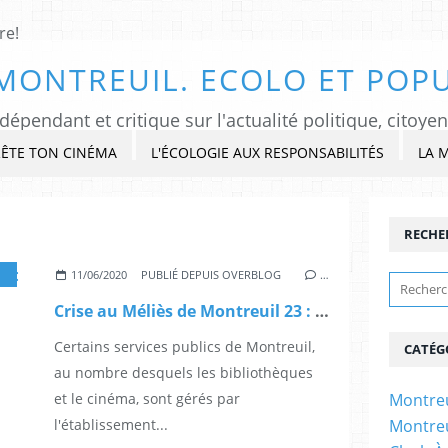
MONTREUIL. ECOLO ET POPU
ÊTE TON CINÉMA
L'ÉCOLOGIE AUX RESPONSABILITÉS
LA 
RECHE
,
MONTREUIL
11/06/2020
PUBLIÉ DEPUIS OVERBLOG
…
Crise au Méliès de Montreuil 23 : Cosme en 14
Certains services publics de Montreuil,
CATÉG
au nombre desquels les bibliothèques
et le cinéma, sont gérés par
Montreu
l'établissement...
Montreu