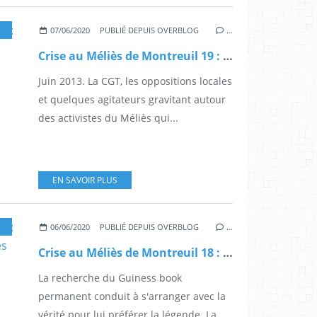
,
MONTREUIL
07/06/2020
PUBLIÉ DEPUIS OVERBLOG
…
Crise au Méliès de Montreuil 19 : Césaire et Taubira, "négros de service"
Juin 2013. La CGT, les oppositions locales
et quelques agitateurs gravitant autour
des activistes du Méliès qui...
EN SAVOIR PLUS
,
MONTREUIL
06/06/2020
PUBLIÉ DEPUIS OVERBLOG
…
Crise au Méliès de Montreuil 18 : un directeur et une grève gonflés
La recherche du Guiness book
permanent conduit à s'arranger avec la
vérité pour lui préférer la légende. La