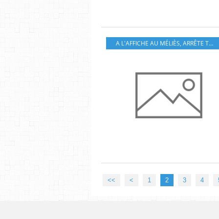
A L'AFFICHE AU MÉLIÈS
,
ARRÊTE TON CINÉMA
<<
<
1
2
3
4