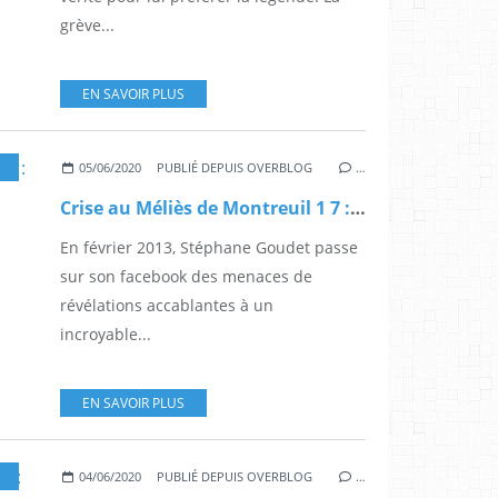
grève...
EN SAVOIR PLUS
,
MONTREUIL
05/06/2020
PUBLIÉ DEPUIS OVERBLOG
…
Crise au Méliès de Montreuil 1 7 : licencié pour fautes graves
En février 2013, Stéphane Goudet passe
sur son facebook des menaces de
révélations accablantes à un
incroyable...
EN SAVOIR PLUS
,
MONTREUIL
04/06/2020
PUBLIÉ DEPUIS OVERBLOG
…