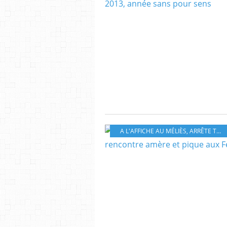
A L'AFFICHE AU MÉLIÈS
,
ARRÊTE TON CINÉMA