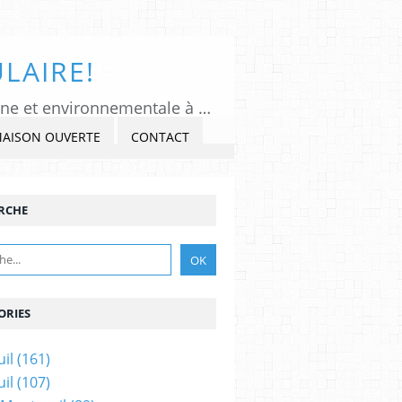
LAIRE!
Tous Montreuil, un regard indépendant et critique sur l'actualité politique, citoyenne et environnementale à Montreuil sous Bois, Seine-Saint-Denis. Veiller, Lancer l'alerte, commenter et critiquer l'exercice du pouvoir, s'impliquer dans la Cité, au présent et au futur!
MAISON OUVERTE
CONTACT
RCHE
ORIES
il
(161)
il
(107)