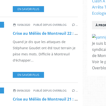
Clash À
Arrête 
EN SAVOIR PLUS
Ecologi
,
MONTREUIL
10/06/2020
PUBLIÉ DEPUIS OVERBLOG
…
À PRO
Crise au Méliès de Montreuil 22 : abus dangereux pour la santé
Quand je dis que les attaques de
Je suis 
Stéphane Goudet ont été tout terrain je
syndical
pèse mes mots. Difficile à Montreuil
de Mont
d'échapper...
Voir le 
Overbl
EN SAVOIR PLUS
,
MONTREUIL
09/06/2020
PUBLIÉ DEPUIS OVERBLOG
…
Crise au Méliès de Montreuil 21 : le cinéma public volé aux quartiers populaires