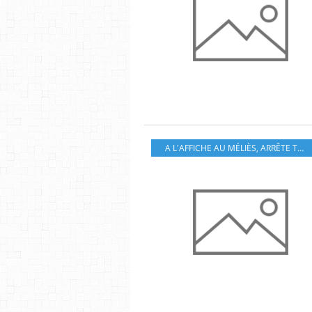
A L'AFFICHE AU MÉLIÈS
,
ARRÊTE TON CINÉMA