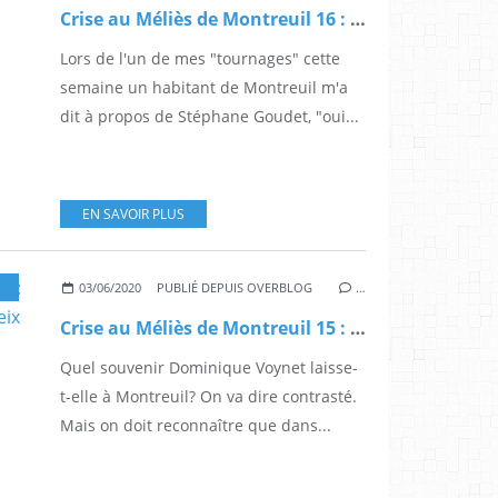
Crise au Méliès de Montreuil 16 : 2013, année sans pour sens
Lors de l'un de mes "tournages" cette
semaine un habitant de Montreuil m'a
dit à propos de Stéphane Goudet, "oui...
EN SAVOIR PLUS
,
MONTREUIL
03/06/2020
PUBLIÉ DEPUIS OVERBLOG
…
Crise au Méliès de Montreuil 15 : rencontre amère et pique aux Feix
Quel souvenir Dominique Voynet laisse-
t-elle à Montreuil? On va dire contrasté.
Mais on doit reconnaître que dans...