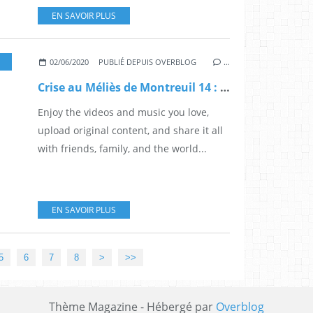
EN SAVOIR PLUS
,
MONTREUIL
02/06/2020
PUBLIÉ DEPUIS OVERBLOG
…
Crise au Méliès de Montreuil 14 : plainte, points de suspension
Enjoy the videos and music you love,
upload original content, and share it all
with friends, family, and the world...
EN SAVOIR PLUS
5
6
7
8
>
>>
Thème Magazine - Hébergé par
Overblog