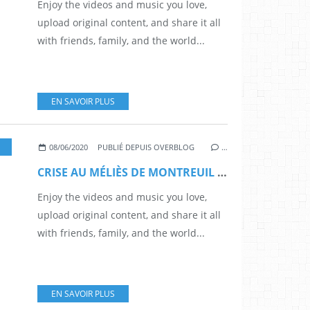
Enjoy the videos and music you love,
upload original content, and share it all
with friends, family, and the world...
EN SAVOIR PLUS
,
MONTREUIL
08/06/2020
PUBLIÉ DEPUIS OVERBLOG
…
CRISE AU MÉLIÈS DE MONTREUIL 20 : ce qui nous reste
Enjoy the videos and music you love,
upload original content, and share it all
with friends, family, and the world...
EN SAVOIR PLUS