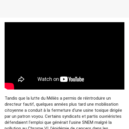
Tandis que la lutte du Méliès a permis de réintroduire un 
directeur fautif, quelques années plus tard une mobilisation 
citoyenne a conduit à la fermeture d'une usine toxique dirigée 
par un patron voyou. Certains syndicats et partis ouvriéristes 
défendaient l'emploi que générait l'usine SNEM malgré la 
pollution au Chrome VI, l'épidémie de cancers dans les 