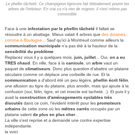
Le phellin tâcheté. Ce champignon lignivore fait littéralement pourrir les
arbres de l'intérieur. En vrai ça n'a rien de mignon, il n'est même pas
comestible.
Face à une
infestation par le phellin tâcheté
il fallait se
résoudre à un abattage. Mieux valait 4 arbres que
des dizaines,
comme à Boulogne
... Sauf qu'ici à Montreuil comme ailleurs la
communication municipale
n'a pas été à la hauteur de la
sensibilité du problème
.
Replacez vous il y a quelques mois.
juin, juillet
... Oui,
on a eu
TRES chaud
. En ville, face à la
canicule
, un
arbre
vaut un
paquet de
climatiseurs
. Donc plus question d'abattre un platane
séculaire comme on déplace une corbeille de rue. Et la
communication
a d'abord été un peu légère,
phellin écrit félin
,
une allusion au tigre du platane, plus anodin, mais qui ajoute à la
confusion (oui, félin, tigre, et cet insecte est tacheté...). Et puis il y
avait la
construction d'aménagements cyclables très
discutés
dans ce coin, l'évident intérêt pour les
promoteurs
urbains
de cette zone où les
mètres carrés
occupés par un
platane valent
de plus en plus cher
...
La ville s'est reprise et a demandé une contre expertise
indépendante.
la voici