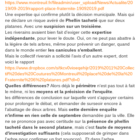
https://www.montreuil.fr/fileadmin/user_upload/News/Actualite/20
19/09-2019/rapport-place-fraternite-19092019.pdf
Une expertise qui confirme plutôt la décision municipale. Mais qui
ne déclare un risque avéré de
Phellin tacheté
que sur deux
platanes. Avec une
suspicion sur un troisième
.
Les riverains avaient bien fait d'exiger cette
expertise
indépendante
, pour lever le doute. Oui, on ne peut pas abattre à
la légère de tels arbres, même pour prévenir un danger, quand
dans le monde entier
les canicules s'emballent
.
Mais le collectif riverain a sollicité l'avis d'un autre expert, dont
voici le rapport
https://www.dropbox.com/s/tkcv0vioeqehijr/2019%2011%20Collec
tif%20des%20Coutures%20Montreuil%20place%20de%20la%20
Fraternite%206%20platanes.pdf?dl=0
Quelles différences?
Alors déjà le
périmètre
n'est pas tout à fait
le même, ni les
moyens et la précision de l'enquête
.
les différences de conclusion sur laquelle vont s'appuyer certains
pour prolonger le débat, et demander de surseoir encore à
l'abattage de deux arbres. Mais
cette dernière enquête
n'infirme en rien celle de septembre
demandée par la ville. Elle
ne se prononce pas avec certitude sur la
présence de phellin
tacheté dans le second platane
, mais c'est
faute de moyens
d'investigation suffisants
(cela supposerait de grimper dans
l'arbre pour confirmer un fort soupçon). Et dans l'arbre