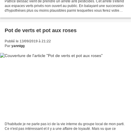
Patrice Bessac vient de prendre un arrêté anti pesticides. Cet arrêté s'étend
aux espaces verts privés non ouvert au public. En balayant une succession
d'hypothèses plus ou moins plausibles parmi lesquelles vous ferez votre
choix, nous allons tenter de...
Pot de verts et pot aux roses
Publié le 13/09/2019 à 21:22
Par
yannigg
D'habitude je ne parle pas ici de la vie interne du groupe local de mon parti.
Ce n'est pas intéressant et il y a une affaire de loyauté. Mais vu que ce