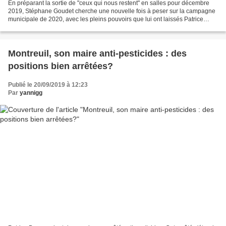
En préparant la sortie de "ceux qui nous restent" en salles pour décembre
2019, Stéphane Goudet cherche une nouvelle fois à peser sur la campagne
municipale de 2020, avec les pleins pouvoirs que lui ont laissés Patrice
Bessac et Gérard Cosme. Son objectif?...
Montreuil, son maire anti-pesticides : des
positions bien arrêtées?
Publié le 20/09/2019 à 12:23
Par
yannigg