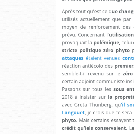
Après tout qu'est ce q
ue change
utilisés actuellement que par 
moyen de renforcement des
prévu. Concernant l'
utilisatio
provoquait la
polémique
, celui
stricte politique zéro phyto
attaques
étaient venues
cont
réaction antiécolo des
premiers
semble-t-il revenu sur le
zér
certain adjoint communiste insis
Passons sur tous les
sous en
2018 à insister sur
la propret
avec Greta Thunberg, qu
'il s
Langouët
,
je crois que ce sera 
phyto
. Mais certains essayent
crédit qu'iels conservaient
. L