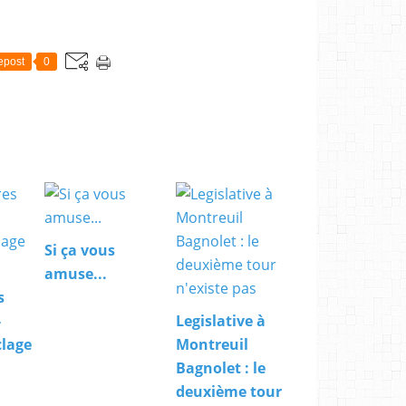
epost
0
Si ça vous
amuse...
s
-
Legislative à
clage
Montreuil
Bagnolet : le
deuxième tour