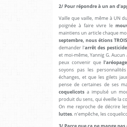
2/ Pour répondre à un an d'a
Vaille que vaille, même à UN d
poignée à faire vivre le
mouve
maintiens un article chaque moi
septembre, nous étions TROI
demander l'
arrêt des pesticid
et moi-même, Yannig G. Aucun au
peux convenir que
l'aréopage
soyons pas les personnalités
échanges, et que les gilets jaun
pense de certaines de ses man
coquelicots
a impulsé un mou
produit du sens, qui éveille la 
On me reproche de décrire l
luttes
. n'empêche, les coquelico
3/
Parce que ça ne mange pas 