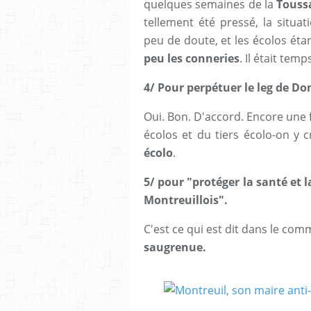
quelques semaines de la
Touss
tellement été pressé, la situa
peu de doute, et les écolos éta
peu les conneries
. Il était temp
4
/ Pour perpétuer le leg de D
Oui. Bon. D'accord. Encore une f
écolos et du tiers écolo-on y cr
écolo
.
5/ pour "protéger la santé et l
Montreuillois".
C'est ce qui est dit dans le co
saugrenue.