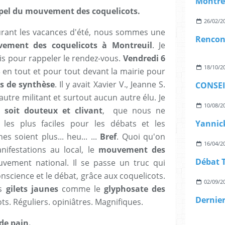
ppel du mouvement des coquelicots.
26/02/2
urant les vacances d'été, nous sommes une
ment des coquelicots à Montreuil
. Je
s pour rappeler le rendez-vous.
Vendredi 6
18/10/2
S
en tout et pour tout devant la mairie pour
es de synthèse
. Il y avait Xavier V., Jeanne S.
tre militant et surtout aucun autre élu. Je
10/08/2
 soit douteux et clivant
, que nous ne
 les plus faciles pour les débats et les
es soient plus... heu... ...
Bref
. Quoi qu'on
16/04/2
ifestations au local, le
mouvement des
vement national. Il se passe un truc qui
conscience et le débat, grâce aux coquelicots.
02/09/2
es
gilets jaunes
comme le
glyphosate des
ts. Réguliers. opiniâtres. Magnifiques.
de pain.