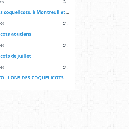
020
…
Derniers coquelicots, à Montreuil et ailleurs
020
…
cots aoutiens
020
…
cots de juillet
020
…
NOUS VOULONS DES COQUELICOTS À MONTREUIL, 5 JUIN