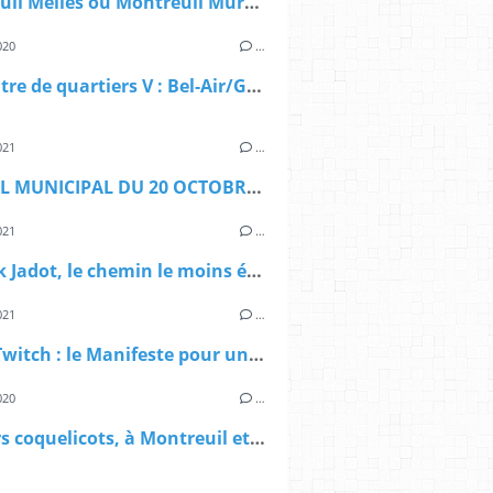
Montreuil Méliès ou Montreuil Murs à Pêches?
020
…
Rencontre de quartiers V : Bel-Air/Grands-Pêchers/ haut Montreuil
021
…
CONSEIL MUNICIPAL DU 20 OCTOBRE 2021 : faune et flore
021
…
Yannick Jadot, le chemin le moins étroit à gauche
021
…
Débat Twitch : le Manifeste pour une démocratie alimentaire à Montreuil
020
…
Derniers coquelicots, à Montreuil et ailleurs