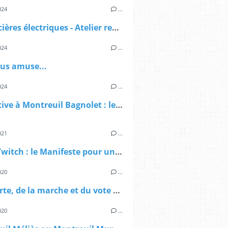
024
…
Les sorcières électriques - Atelier recyclage DEEE
024
…
ous amuse...
024
…
Legislative à Montreuil Bagnolet : le deuxième tour n'existe pas
021
…
Débat Twitch : le Manifeste pour une démocratie alimentaire à Montreuil
020
…
De l'alerte, de la marche et du vote à Montreuil
020
…