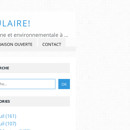
LAIRE!
Tous Montreuil, un regard indépendant et critique sur l'actualité politique, citoyenne et environnementale à Montreuil sous Bois, Seine-Saint-Denis. Veiller, Lancer l'alerte, commenter et critiquer l'exercice du pouvoir, s'impliquer dans la Cité, au présent et au futur!
MAISON OUVERTE
CONTACT
RCHE
ORIES
il
(161)
il
(107)