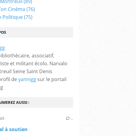
 Montreuil
(89)
Ton Cinéma
(76)
e Politique
(75)
POS
bibliothécaire, associatif,
iste et militant écolo. Narvalo
reuil Seine Saint Denis
profil de
yannigg
sur le portail
og
IMEREZ AUSSI :
025
…
l à soutien