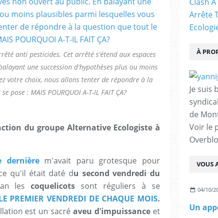
Clash À
Arrête 
Ecologi
À PRO
rêté anti pesticides. Cet arrêté s'étend aux espaces
 balayant une succession d'hypothèses plus ou moins
ez votre choix, nous allons tenter de répondre à la
Je suis 
 se pose : MAIS POURQUOI A-T-IL FAIT ÇA?
syndical
de Mont
Voir le 
nction du groupe Alternative Ecologiste à
Overbl
e dernière
m'avait paru grotesque pour
VOUS A
e qu'il était daté d
u second vendredi du
 an les
coquelicots
sont réguliers à se
04/10/2
LE PREMIER VENDREDI DE CHAQUE MOIS
.
Un appe
llation est un sacré
aveu d'impuissance
et