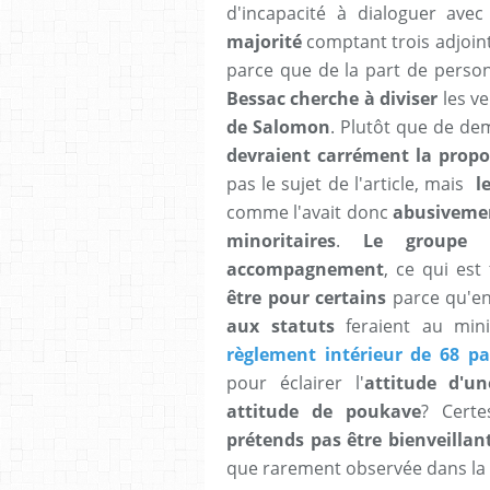
d'incapacité à dialoguer ave
majorité
comptant trois adjoin
parce que de la part de personn
Bessac cherche à diviser
les ve
de Salomon
. Plutôt que de d
devraient carrément la propo
pas le sujet de l'article, mais
le
comme l'avait donc
abusiveme
minoritaires
.
Le groupe l
accompagnement
, ce qui est 
être pour certains
parce qu'en
aux statuts
feraient au mini
règlement intérieur de 68 pa
pour éclairer l'
attitude d'u
attitude de poukave
? Certe
prétends pas être bienveillan
que rarement observée dans la p