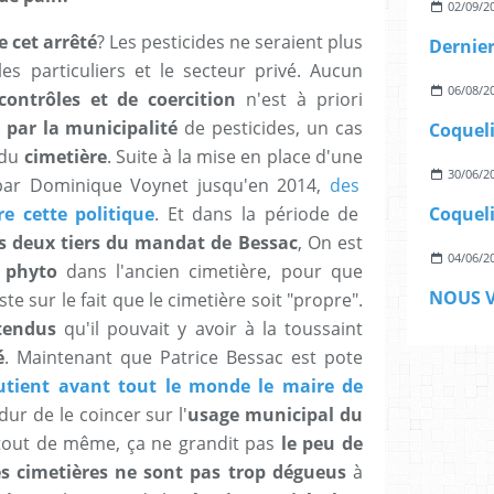
02/09/2
 cet arrêté
? Les pesticides ne seraient plus
les particuliers et le secteur privé. Aucun
06/08/2
contrôles et de coercition
n'est à priori
n par la municipalité
de pesticides, un cas
Coqueli
 du
cimetière
. Suite à la mise en place d'une
30/06/2
par Dominique Voynet jusqu'en 2014,
des
re cette politique
. Et dans la période de
Coqueli
 deux tiers du mandat de Bessac
, On est
04/06/2
o phyto
dans l'ancien cimetière, pour que
te sur le fait que le cimetière soit "propre".
tendus
qu'il pouvait y avoir à la toussaint
é
. Maintenant que Patrice Bessac est pote
outient avant tout le monde le maire de
dur de le coincer sur l'
usage municipal du
 tout de même, ça ne grandit pas
le peu de
es cimetières ne sont pas trop dégueus
à