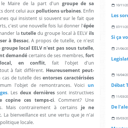
c le Maire de la part d'un
groupe de sa
10/11/2
ts dont celui aux
pollutions urbaines
. Enfin
es qui insistent si souvent sur le fait que
rts, c'est une nouvelle fois lui donner l'
épée
07/11/2
emander la
tutelle
du groupe local à EELV
ils
Si ça v
ser à Bessac
. A propos de tutelle, ce n'est
 groupe local EELV n'est pas sous tutelle
,
21/06/2
nt demandé
certains de ses membres,
fort
ocal, en conflit
, fait l'objet d'un
tout à fait différent.
Heureusement peut-
16/04/2
 cas de tutelle des
entorses caractérisées
mum l'objet de remontrances. Voici
un
ges
. Les
deux dernières
sont instructives
11/03/2
ne copine ces temps-ci
. Comment? Une
s. Mais contrairement à certains
je ne
t
. La bienveillance est une vertu que je n'ai
05/03/2
olitique locale.