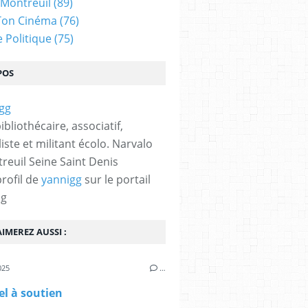
 Montreuil
(89)
Ton Cinéma
(76)
e Politique
(75)
POS
bibliothécaire, associatif,
iste et militant écolo. Narvalo
reuil Seine Saint Denis
profil de
yannigg
sur le portail
og
IMEREZ AUSSI :
025
…
l à soutien