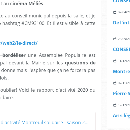
t au
cinéma Méliès
.
02/04/2
te au conseil municipal depuis la salle, et je
 hashtag #CM93100. Et il est visible à cette
26/09/2
/web2/le-direct/
 bordéliser
une Assemblée Populaire est
11/12/2
pal devant la Mairie sur les
questions de
a donne mais j'espère que ça ne forcera pas
ois.
07/11/2
s oublier! Voici le rapport d'activité 2020 du
Pierre 
idaire.
12/12/2
Arts lég
Rapport d'activité Montreuil solidaire - saison 2020 (2)