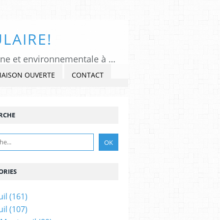
LAIRE!
Tous Montreuil, un regard indépendant et critique sur l'actualité politique, citoyenne et environnementale à Montreuil sous Bois, Seine-Saint-Denis. Veiller, Lancer l'alerte, commenter et critiquer l'exercice du pouvoir, s'impliquer dans la Cité, au présent et au futur!
MAISON OUVERTE
CONTACT
RCHE
ORIES
il
(161)
il
(107)