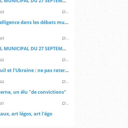
CONSEIL MUNICIPAL DU 27 SEPTEMBRE : DE PETITE POLITIQUE
023
…
De l'intelligence dans les débats municipaux
023
…
CONSEIL MUNICIPAL DU 27 SEPTEMBRE : DE PETITE POLITIQUE
022
…
Montreuil et l'Ukraine : ne pas rater Lamarche
022
…
Serne, un élu "de convictions"
021
…
aux, art légos, art l'égo