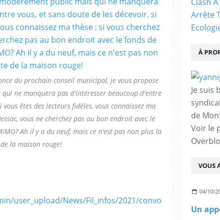
Clash À
Arrête 
Ecologi
À PRO
once du prochain conseil municipal, je vous propose
Je suis 
qui ne manquera pas d'intéresser beaucoup d'entre
syndical
si vous êtes des lecteurs fidèles, vous connaissez ma
de Mont
Bessac, vous ne cherchez pas au bon endroit avec le
Voir le 
MIMO? Ah il y a du neuf, mais ce n'est pas non plus la
Overbl
 de la maison rouge!
VOUS A
04/10/2
dmin/user_upload/News/Fil_infos/2021/convo
Un appe