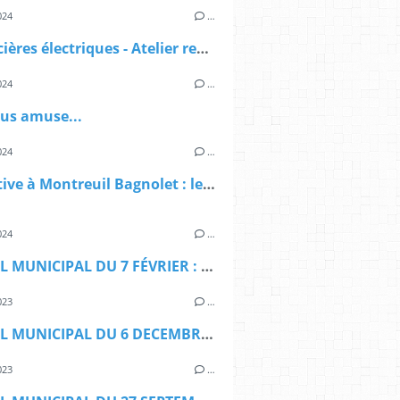
024
…
Les sorcières électriques - Atelier recyclage DEEE
024
…
ous amuse...
024
…
Legislative à Montreuil Bagnolet : le deuxième tour n'existe pas
024
…
CONSEIL MUNICIPAL DU 7 FÉVRIER : SE DÉBARRASSER
023
…
CONSEIL MUNICIPAL DU 6 DECEMBRE : Joyeuses fêtes
023
…