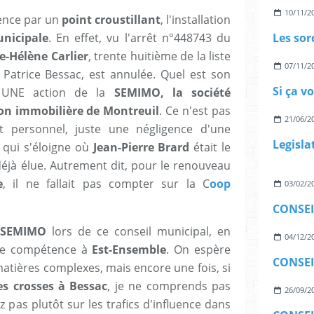
10/11/2
ence par un
point croustillant
, l'installation
unicipale
. En effet, vu l'arrêt n°448743 du
e-Hélène Carlier
, trente huitième de la liste
07/11/2
Patrice Bessac, est annulée. Quel est son
Si ça v
vé UNE action de la
SEMIMO, la société
on immobilière de Montreuil
. Ce n'est pas
21/06/2
t personnel, juste une négligence d'une
 qui s'éloigne où
Jean-Pierre Brard
était le
déjà élue. Autrement dit, pour le renouveau
e
, il ne fallait pas compter sur la C
oop
03/02/2
SEMIMO
lors de ce conseil municipal, en
04/12/2
 de compétence à
Est-Ensemble
. On espère
matières complexes, mais encore une fois, si
es crosses à Bessac
, je ne comprends pas
26/09/2
pas plutôt sur les trafics d'influence dans