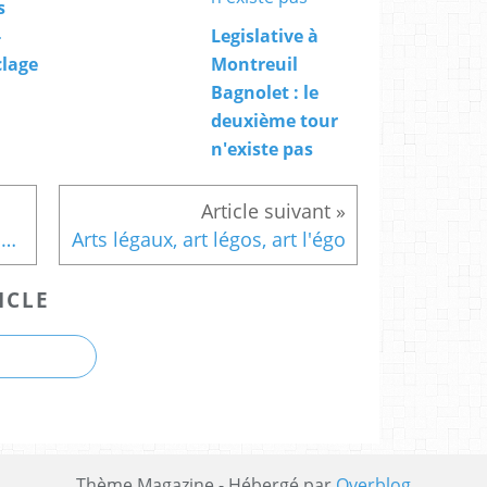
s
-
Legislative à
clage
Montreuil
Bagnolet : le
deuxième tour
n'existe pas
Législatives 2022 : la légalisation, les déjà candidats et moi.
Arts légaux, art légos, art l'égo
ICLE
Thème Magazine - Hébergé par
Overblog