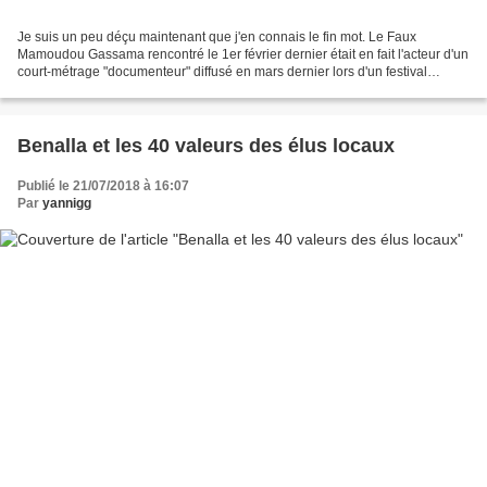
Je suis un peu déçu maintenant que j'en connais le fin mot. Le Faux
Mamoudou Gassama rencontré le 1er février dernier était en fait l'acteur d'un
court-métrage "documenteur" diffusé en mars dernier lors d'un festival
étudiant à la Sorbonne. Amoudou Gassama...
Benalla et les 40 valeurs des élus locaux
Publié le 21/07/2018 à 16:07
Par
yannigg