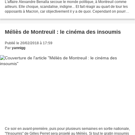
L'affaire Alexandre Benalla secoue le monde politique, à Montreuil comme
ailleurs. Elle choque, scandalise, indigne... Et fait réagir au quart de tour les
opposants à Macron, car objectivement il y a de quoi. Cependant on pourrait
ironiser sur la capacité...
Méliès de Montreuil : le cinéma des insoumis
Publié le 20/02/2018 à 17:59
Par
yannigg
Ce soir en avant-première, puis pour plusieurs semaines en sortie nationale,
"l'Insoumis" de Gilles Perret sera projeté au Méliès. Si tout le gratin insoumis