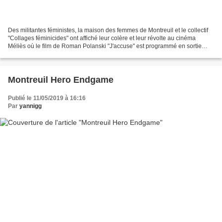
Des militantes féministes, la maison des femmes de Montreuil et le collectif
"Collages féminicides" ont affiché leur colère et leur révolte au cinéma
Méliès où le film de Roman Polanski "J'accuse" est programmé en sortie
nationale. Je comptais écrire...
Montreuil Hero Endgame
Publié le 11/05/2019 à 16:16
Par
yannigg