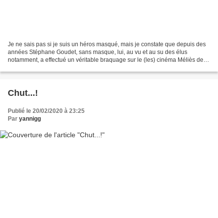
Je ne sais pas si je suis un héros masqué, mais je constate que depuis des
années Stéphane Goudet, sans masque, lui, au vu et au su des élus
notamment, a effectué un véritable braquage sur le (les) cinéma Méliès de
Montreuil et les récits qui y sont portés....
Chut...!
Publié le 20/02/2020 à 23:25
Par
yannigg