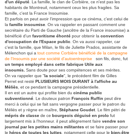
d'un député
. La famille, le clan de Corbière, ce n'est pas les
habitants de Montreuil, notamment ceux les plus fragiles. Sa
famille, c'est la France Insoumise.
Et parfois on peut avoir l'impression que ce cinéma, c'est celui de
la
famille insoumise
. On va rappeler en passant comment une
secrétaire du Parti de Gauche (ancêtre de la France insoumise) a
bénéficié d'un
favoritisme éhonté
pour obtenir la
convention
d'occupation de l'Espace public
. On va aussi rappeler, car
c'est la famille, que Milan, le fils de Juliette Prados, assistante de
Mélenchon qui a
tout comme Corbière bénéficié de la campagne
de l'Insoumis par une société d'autoentreprise
son fils, donc, fut
un temps employé dans cette fabrique Utile aux
insoumis.
Sans doute pour ses compétences et ses mérites.
On va rappeler que "
la sociale
", le précédent film de Gilles
Perret est resté
PLUSIEURS MOIS DURANT à l'affiche au
Mèliès
, et ce pendant la campagne présidentielle.
Il en est un autre qui profite bien du
cinéma public
subventionné
. Le
douteux patron
François Ruffin
peut dire
merci à celui qui se fait sans vergogne passer pour le patron du
Méliès et y règne en maître,
Stéphane Goudet
. Le film pétri de
mépris de classe
de ce
bourgeois déguisé en prolo
fut
largement mis à l'honneur. il peut allègrement faire
vendre son
journal par les petites mains militantes
et se faire passer pour
le
héros de toutes les luttes
, notamment celle pour le
bien-être