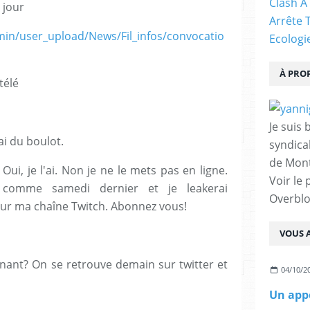
Clash À
u jour
Arrête 
dmin/user_upload/News/Fil_infos/convocatio
Ecologi
À PRO
télé
Je suis 
ai du boulot.
syndical
de Mont
i, je l'ai. Non je ne le mets pas en ligne.
Voir le 
 comme samedi dernier et je leakerai
Overbl
ur ma chaîne Twitch. Abonnez vous!
VOUS A
nant? On se retrouve demain sur twitter et
04/10/2
Un appe