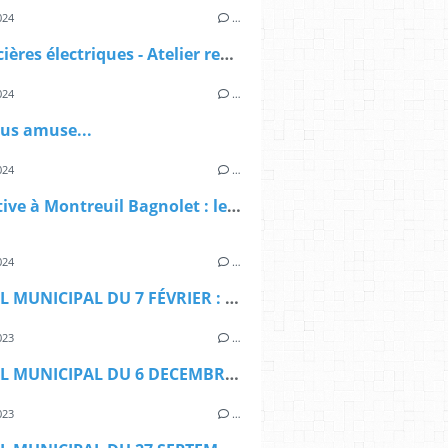
024
…
Les sorcières électriques - Atelier recyclage DEEE
024
…
ous amuse...
024
…
Legislative à Montreuil Bagnolet : le deuxième tour n'existe pas
024
…
CONSEIL MUNICIPAL DU 7 FÉVRIER : SE DÉBARRASSER
023
…
CONSEIL MUNICIPAL DU 6 DECEMBRE : Joyeuses fêtes
023
…