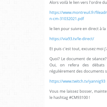
Alors voilà le lien vers l'ordre d
https://www.montreuil.fr/filea
n-cm-31032021.pdf
le lien pour suivre en direct à la 
https://via93.tv/le-direct/
Et puis c'est tout, excusez moi j'
Quoi? Le document de séance? Ou
Oui, on refera des débats
régulièrement des documents s
https://www.twitch.tv/yannig93
Vous me laissez bosser, mainte
le hashtag #CM93100 !