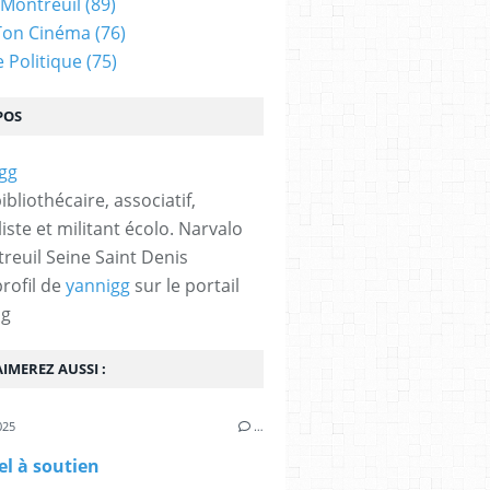
 Montreuil
(89)
Ton Cinéma
(76)
e Politique
(75)
POS
bibliothécaire, associatif,
iste et militant écolo. Narvalo
reuil Seine Saint Denis
profil de
yannigg
sur le portail
og
IMEREZ AUSSI :
025
…
l à soutien