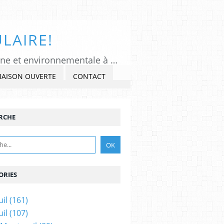
LAIRE!
Tous Montreuil, un regard indépendant et critique sur l'actualité politique, citoyenne et environnementale à Montreuil sous Bois, Seine-Saint-Denis. Veiller, Lancer l'alerte, commenter et critiquer l'exercice du pouvoir, s'impliquer dans la Cité, au présent et au futur!
MAISON OUVERTE
CONTACT
RCHE
ORIES
il
(161)
il
(107)