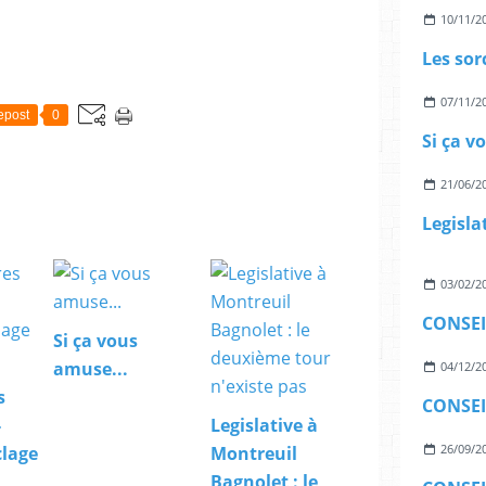
10/11/2
07/11/2
epost
0
Si ça v
21/06/2
03/02/2
Si ça vous
amuse...
04/12/2
s
-
Legislative à
26/09/2
clage
Montreuil
Bagnolet : le