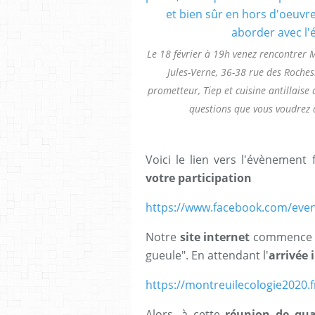
Le 18 février à 19h venez rencontrer Mi
Jules-Verne, 36-38 rue des Roches
prometteur, Tiep et cuisine antillaise
questions que vous voudrez a
Voici le lien vers l'évènemen
votre participation
https://www.facebook.com/eve
Notre
site internet
commence à 
gueule". En attendant l'
arrivée 
https://montreuilecologie2020.f
Alors, à cette
réunion de qua