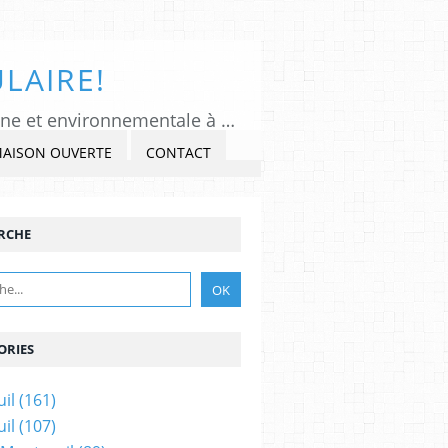
LAIRE!
Tous Montreuil, un regard indépendant et critique sur l'actualité politique, citoyenne et environnementale à Montreuil sous Bois, Seine-Saint-Denis. Veiller, Lancer l'alerte, commenter et critiquer l'exercice du pouvoir, s'impliquer dans la Cité, au présent et au futur!
MAISON OUVERTE
CONTACT
RCHE
ORIES
il
(161)
il
(107)