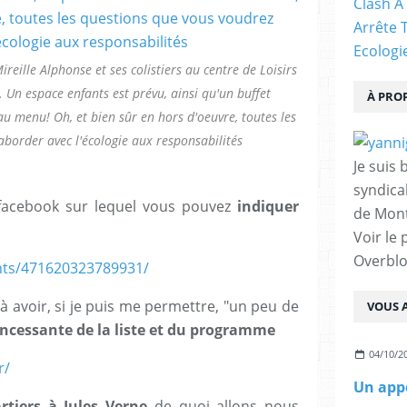
Clash À
Arrête 
Ecologi
reille Alphonse et ses colistiers au centre de Loisirs
. Un espace enfants est prévu, ainsi qu'un buffet
À PRO
 au menu! Oh, et bien sûr en hors d'oeuvre, toutes les
border avec l'écologie aux responsabilités
Je suis 
syndical
t facebook sur lequel vous pouvez
indiquer
de Mont
Voir le 
Overbl
nts/471620323789931/
avoir, si je puis me permettre, "un peu de
VOUS A
incessante de la liste et du programme
04/10/2
r/
Un appe
rtiers à Jules Verne
de quoi allons nous