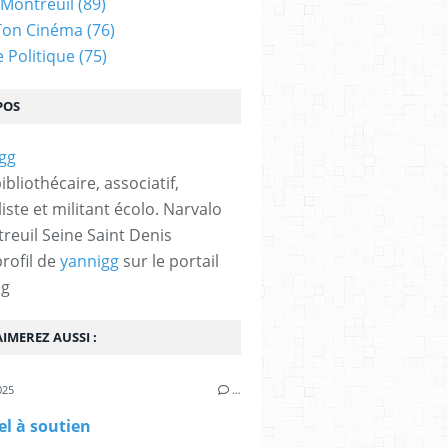
 Montreuil
(89)
Ton Cinéma
(76)
e Politique
(75)
POS
bibliothécaire, associatif,
iste et militant écolo. Narvalo
reuil Seine Saint Denis
profil de
yannigg
sur le portail
og
IMEREZ AUSSI :
025
…
l à soutien