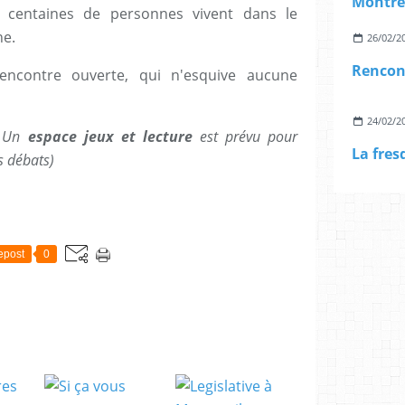
 centaines de personnes vivent dans le
ne.
26/02/2
ncontre ouverte, qui n'esquive aucune
24/02/2
. Un
espace jeux et lecture
est prévu pour
La fres
s débats)
epost
0