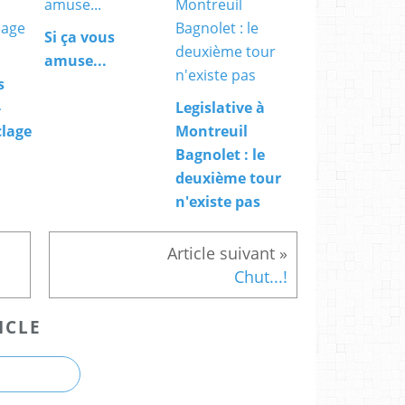
Si ça vous
amuse...
s
-
Legislative à
clage
Montreuil
Bagnolet : le
deuxième tour
n'existe pas
Chut...!
ICLE