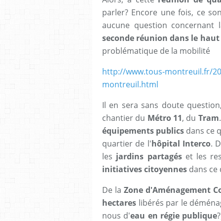
parler? Encore une fois, ce son
aucune question concernant 
seconde réunion dans le haut
problématique de la mobilité
http://www.tous-montreuil.fr/20
montreuil.html
Il en sera sans doute questio
chantier du
Métro 11
, du
Tram
équipements publics
dans ce 
quartier de l'
hôpital Interco
. D
les
jardins partagés
et les re
initiatives citoyennes
dans ce 
De la
Zone d'Aménagement Co
hectares
libérés par le démén
nous d'
eau en régie publique
?