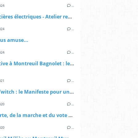
024
…
Les sorcières électriques - Atelier recyclage DEEE
024
…
ous amuse...
024
…
Legislative à Montreuil Bagnolet : le deuxième tour n'existe pas
021
…
Débat Twitch : le Manifeste pour une démocratie alimentaire à Montreuil
020
…
De l'alerte, de la marche et du vote à Montreuil
020
…