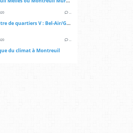
Montreuil Méliès ou Montreuil Murs à Pêches?
020
…
Rencontre de quartiers V : Bel-Air/Grands-Pêchers/ haut Montreuil
020
…
que du climat à Montreuil