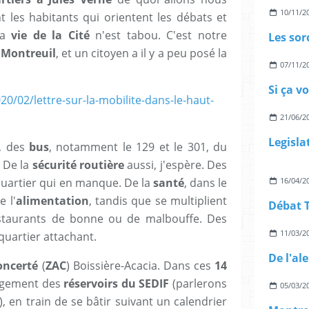
10/11/2
t les habitants qui orientent les débats et
la
vie de la Cité
n'est tabou. C'est notre
 Montreuil
, et un citoyen a il y a peu posé la
07/11/2
Si ça v
20/02/lettre-sur-la-mobilite-dans-le-haut-
21/06/2
n, des
bus
, notamment le 129 et le 301, du
. De la
sécurité routière
aussi, j'espère. Des
quartier qui en manque. De la
santé
, dans le
16/04/2
e l'
alimentation
, tandis que se multiplient
staurants de bonne ou de malbouffe. Des
11/03/2
quartier attachant.
ncerté
(
ZAC
) Boissière-Acacia. Dans ces
14
agement des
réservoirs du SEDIF
(parlerons
05/03/2
), en train de se bâtir suivant un calendrier