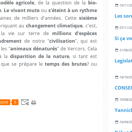
dèle agricole
, de la question de la
bio-
10/11/2
e
.
Le vivant mute
ou
s'éteint à un rythme
ines de milliers d'années. Cette
sixième
briquant au
changement climatique
, c'est,
07/11/2
 la vie sur terre de
millions d'espèces
Si ça v
ndrement
de notre "
civilisation
", qui est
les "
animaux dénaturés
" de Vercors. Cela
21/06/2
 la
disparition de la nature
, si tant est
ce que se prépare le
temps des brutes
? ou
18/10/2
10/08/2
epost
0
16/04/2