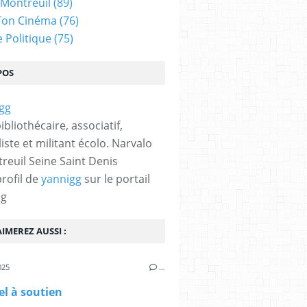
 Montreuil
(89)
Ton Cinéma
(76)
e Politique
(75)
POS
bibliothécaire, associatif,
iste et militant écolo. Narvalo
reuil Seine Saint Denis
profil de
yannigg
sur le portail
og
IMEREZ AUSSI :
025
…
l à soutien