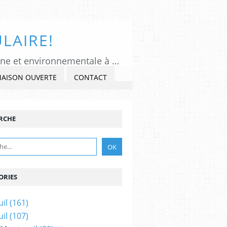
LAIRE!
Tous Montreuil, un regard indépendant et critique sur l'actualité politique, citoyenne et environnementale à Montreuil sous Bois, Seine-Saint-Denis. Veiller, Lancer l'alerte, commenter et critiquer l'exercice du pouvoir, s'impliquer dans la Cité, au présent et au futur!
MAISON OUVERTE
CONTACT
RCHE
ORIES
il
(161)
il
(107)