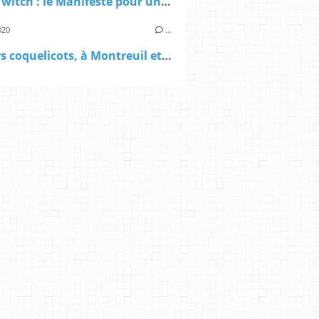
Débat Twitch : le Manifeste pour une démocratie alimentaire à Montreuil
020
…
Derniers coquelicots, à Montreuil et ailleurs