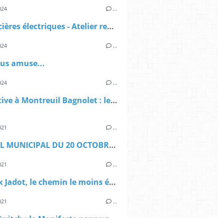
024
…
Les sorcières électriques - Atelier recyclage DEEE
024
…
ous amuse...
024
…
Legislative à Montreuil Bagnolet : le deuxième tour n'existe pas
021
…
CONSEIL MUNICIPAL DU 20 OCTOBRE 2021 : faune et flore
021
…
Yannick Jadot, le chemin le moins étroit à gauche
021
…