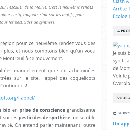
Clash À
ur l'escalier de la Mairie. C'est le neuvième rendez
Arrête 
jours actif, toujours clair sur les motifs, pour
Ecologi
 tous les pesticides de synthèse.
À PRO
n région pour ce neuvième rendez vous des
 en plus, et nous comptons bien qu'un voeu
Je suis 
de Montreuil à ce mouvement.
syndical
de Mont
coltées manuellement qui sont acheminées
Voir le 
trées sur le site, l'appel des coquelicots
Overbl
! Continuons!
ots.org/l-appel/
VOUS A
u bio
en
prise de conscience
grandissante
04/10/2
t sur les
pesticides de synthèse
me semble
Un appe
gravité. On entend parler maintenant, outre