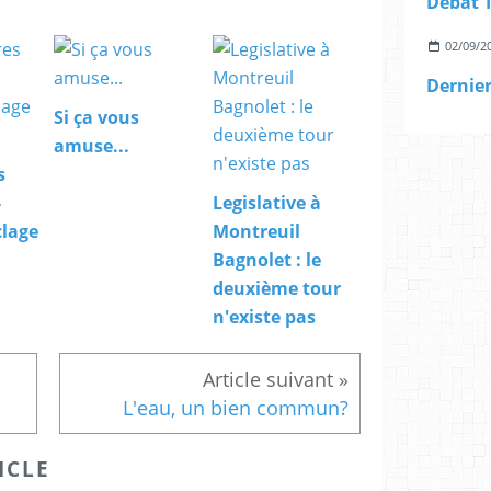
02/09/2
Si ça vous
amuse...
s
-
Legislative à
clage
Montreuil
Bagnolet : le
deuxième tour
n'existe pas
L'eau, un bien commun?
ICLE