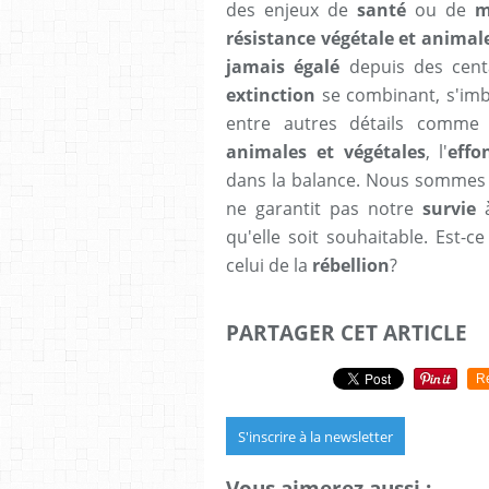
des enjeux de
santé
ou de
mo
résistance végétale et animal
jamais égalé
depuis des centa
extinction
se combinant, s'im
entre autres détails comme
animales et végétales
, l'
effo
dans la balance. Nous sommes 
ne garantit pas notre
survie
à
qu'elle soit souhaitable. Est-
celui de la
rébellion
?
PARTAGER CET ARTICLE
R
S'inscrire à la newsletter
Vous aimerez aussi :