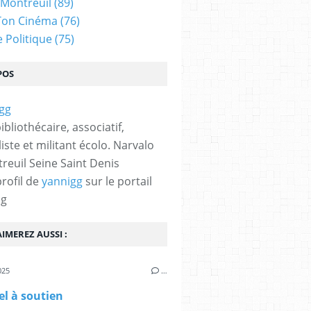
 Montreuil
(89)
Ton Cinéma
(76)
e Politique
(75)
POS
bibliothécaire, associatif,
iste et militant écolo. Narvalo
reuil Seine Saint Denis
profil de
yannigg
sur le portail
og
IMEREZ AUSSI :
025
…
l à soutien