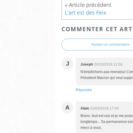
L'art est des Feix
COMMENTER CET ART
Ajouter un commentaire
J
Joseph
20/10/2018 12:59
N'empêchons pas monsieur Corbi
Président Macron qui veut supp
Répondre
A
Alain
15/04/2018 17:45
Bravo, tout est vrai et je me po
longtemps... Sa permanence est-
merci à vous.