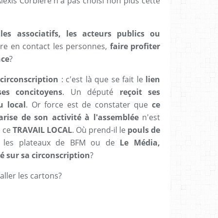
Alexis Corbière n'a pas choisi non plus cette
les associatifs, les acteurs publics ou
tre en contact les personnes,
faire profiter
nce
?
 circonscription
: c'est là que se fait le
lien
es concitoyens
. Un député
reçoit ses
u local
. Or force est de constater que
ce
rise de son activité à l'assemblée
n'est
e ce
TRAVAIL LOCAL
. Où prend-il le
pouls de
r les plateaux de BFM ou de
Le Média,
 sur sa circonscription
?
aller les cartons?