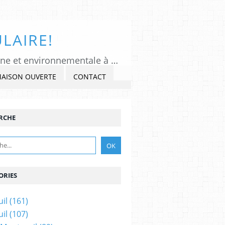
LAIRE!
Tous Montreuil, un regard indépendant et critique sur l'actualité politique, citoyenne et environnementale à Montreuil sous Bois, Seine-Saint-Denis. Veiller, Lancer l'alerte, commenter et critiquer l'exercice du pouvoir, s'impliquer dans la Cité, au présent et au futur!
MAISON OUVERTE
CONTACT
RCHE
ORIES
il
(161)
il
(107)