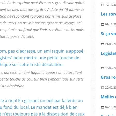
e de Paris exprime peut-être un regret d'avoir quitté
10/11/2
ent de bien mauvaise grâce. A date du 19 janvier le
tion ne répondant toujours pas je me suis déplacé
e de Paris, on ne voit qu'une agence de voyage. J'ai
07/11/2
ce qui m'a confirmé que l'adresse était exacte, mais
Si ça v
tait la porte d'à côté.
21/06/2
14/02/2
as d'adresse, un ami taquin a apposé un autocollant
Gros ro
petite touche de couleur bien sympathique sur cette
riste désolation.
20/02/2
07/10/2