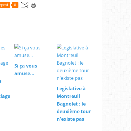
epost
0
Si ça vous
amuse...
s
-
Legislative à
clage
Montreuil
Bagnolet : le
deuxième tour
n'existe pas