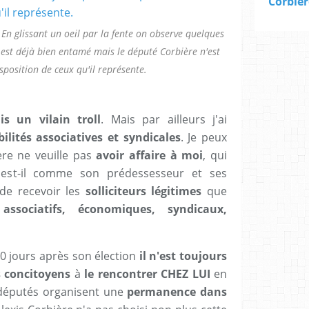
Corbièr
En glissant un oeil par la fente on observe quelques
est déjà bien entamé mais le député Corbière n'est
sposition de ceux qu'il représente.
s un vilain troll
. Mais par ailleurs j'ai
ilités associatives et syndicales
. Je peux
re ne veuille pas
avoir affaire à moi
, qui
 est-il comme son prédessesseur et ses
de recevoir les
solliciteurs légitimes
que
associatifs, économiques, syndicaux,
0 jours après son élection
il n'est toujours
s concitoyens
à
le rencontrer CHEZ LUI
en
 députés organisent une
permanence dans