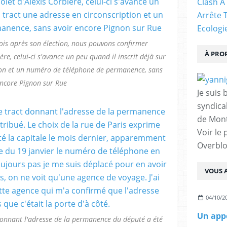
Clash À
Arrête 
Ecologi
mois après son élection, nous pouvons confirmer
À PRO
ère, celui-ci s'avance un peu quand il inscrit déjà sur
tion et un numéro de téléphone de permanence, sans
encore Pignon sur Rue
Je suis 
syndical
de Mont
Voir le 
Overbl
VOUS A
04/10/2
Un appe
donnant l'adresse de la permanence du député a été