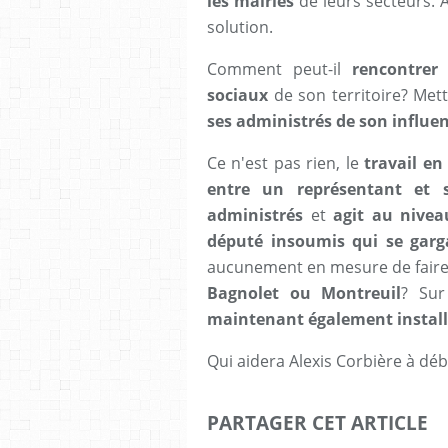
les mairies
de leurs secteurs. 
solution.
Comment peut-il
rencontrer 
sociaux
de son territoire? Met
ses administrés de son influe
Ce n'est pas rien, le
travail en
entre un représentant et s
administrés
et
agit au nivea
député insoumis qui se garga
aucunement en mesure de fair
Bagnolet ou Montreuil
? Su
maintenant également installé
Qui aidera Alexis Corbière à déb
PARTAGER CET ARTICLE