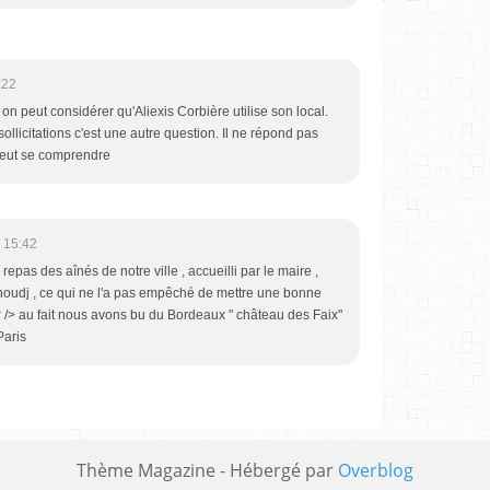
:22
 on peut considérer qu'Aliexis Corbière utilise son local.
sollicitations c'est une autre question. Il ne répond pas
peut se comprendre
 15:42
repas des aînés de notre ville , accueilli par le maire ,
oudj , ce qui ne l'a pas empêché de mettre une bonne
 /> au fait nous avons bu du Bordeaux " château des Faix"
Paris
Thème Magazine - Hébergé par
Overblog