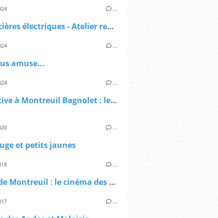
024
…
Les sorcières électriques - Atelier recyclage DEEE
024
…
ous amuse...
024
…
Legislative à Montreuil Bagnolet : le deuxième tour n'existe pas
020
…
uge et petits jaunes
018
…
Méliès de Montreuil : le cinéma des insoumis
017
…