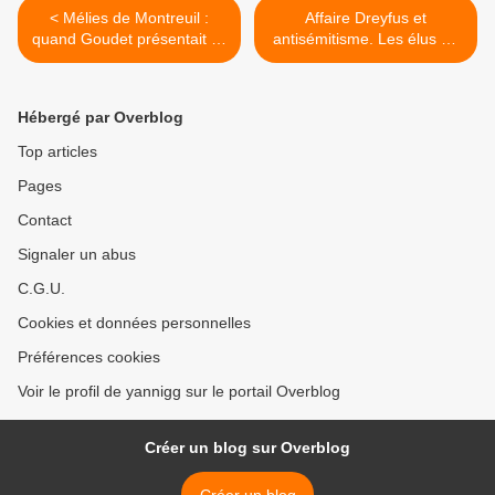
< Mélies de Montreuil :
Affaire Dreyfus et
quand Goudet présentait sa
antisémitisme. Les élus de
démission
Montreuil à côté de la
plaque? >
Hébergé par Overblog
Top articles
Pages
Contact
Signaler un abus
C.G.U.
Cookies et données personnelles
Préférences cookies
Voir le profil de yannigg sur le portail Overblog
Créer un blog sur Overblog