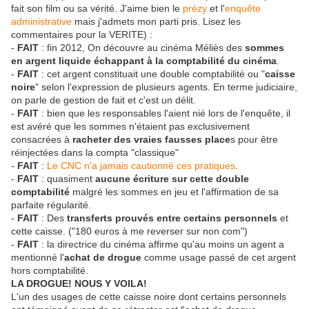
fait son film ou sa vérité. J'aime bien le
prézy
et l'
enquête
administrative
mais j'admets mon parti pris. Lisez les
commentaires pour la VERITE) :
-
FAIT
: fin 2012, On découvre au cinéma Méliès des
sommes
en argent liquide échappant à la comptabilité du cinéma
.
-
FAIT
: cet argent constituait une double comptabilité ou "
caisse
noire
" selon l'expression de plusieurs agents. En terme judiciaire,
on parle de gestion de fait et c'est un délit.
-
FAIT
: bien que les responsables l'aient nié lors de l'enquête, il
est avéré que les sommes n'étaient pas exclusivement
consacrées à
racheter des vraies fausses place
s pour être
réinjectées dans la compta "classique"
-
FAIT
:
Le CNC n'a jamais cautionné ces pratiques
.
-
FAIT
: quasiment
aucune écriture sur cette double
comptabilité
malgré les sommes en jeu et l'affirmation de sa
parfaite régularité.
-
FAIT
: Des
transferts prouvés entre certains personnels
et
cette caisse. ("180 euros à me reverser sur non com")
-
FAIT
: la directrice du cinéma affirme qu'au moins un agent a
mentionné l'
achat de drogue
comme usage passé de cet argent
hors comptabilité.
LA DROGUE! NOUS Y VOILA!
L'un des usages de cette caisse noire dont certains personnels