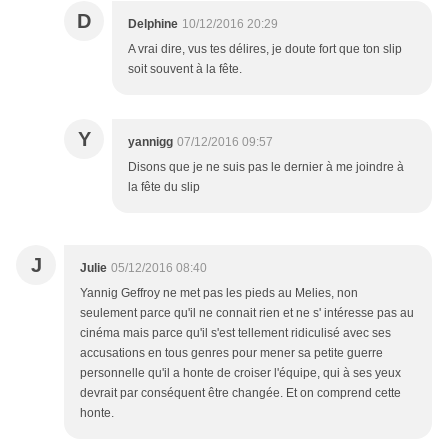
D
Delphine
10/12/2016 20:29
A vrai dire, vus tes délires, je doute fort que ton slip
soit souvent à la fête.
Y
yannigg
07/12/2016 09:57
Disons que je ne suis pas le dernier à me joindre à
la fête du slip
J
Julie
05/12/2016 08:40
Yannig Geffroy ne met pas les pieds au Melies, non
seulement parce qu'il ne connait rien et ne s' intéresse pas au
cinéma mais parce qu'il s'est tellement ridiculisé avec ses
accusations en tous genres pour mener sa petite guerre
personnelle qu'il a honte de croiser l'équipe, qui à ses yeux
devrait par conséquent être changée. Et on comprend cette
honte.