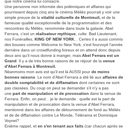
que notre cinéma lui consacre.
Une personne non informée des polémiques et affaires qui
pourrissent depuis cinq ans le cinéma Méliès pourrait y voir une
simple preuve de la
vitalité culturelle de Montreuil,
et de la
fameuse qualité exceptionnelle de la programmation et des
rencontres du Méliès, renommée dans toute la galaxie. Abel
Ferrara, c'est un
réalisateur mythique
, culte. Bad Lieutenant,
nos Funérailles,
KING OF NEW YORK
... Certes il a aussi commis
des bouses comme Welcome to New York, s'est fourvoyé l'année
dernière dans un crowdfunding foireux et on attend donc depuis
deux ans qu'il nous donne à manger, mais
Abel Ferrara est un
Grand
. Il y a de très bonne raisons de se réjouir de la
venue
d'Abel Ferrara à Montreuil.
Néanmoins mon avis est qu'il est là AUSSI pour
de moins
bonnes raisons
. Le nom d'Abel Ferrara a été lié aux
affaires de
double comptabilité et de diffamation
dont certaines ne sont
pas classées. Du coup on peut se demander s'il n'y a pas
une
part de manipulation et de provocation
dans la venue de
Ferrara. Enfin, on peut... je le demande : quelle est la part de
manipulation et de provocation dans la venue d'Abel Ferrara,
mentionné dans les affaires de détournement de fond au Méliès
et de de diffamation contre Le Monde, Télérama et Dominique
Voynet?
Enième rappel, et
en s'en tenant aux faits
(car chacun après se