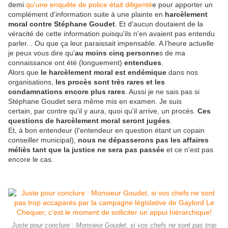
demi
qu'une enquête de police était diligenté
e pour apporter un
complément d'information suite à une plainte en
harcèlement
moral contre Stéphane Goudet
. Et d'aucun doutaient de la
véracité de cette information puisqu'ils n'en avaient pas entendu
parler... Ou que ça leur paraissait impensable. A l'heure actuelle
je peux vous dire qu'
au moins cinq personne
s de ma
connaissance ont été (longuement)
entendues
.
Alors que
le harcèlement moral est endémique
dans nos
organisations,
les procès sont très rares et les
condamnations encore plus rares
. Aussi je ne sais pas si
Stéphane Goudet sera même mis en examen. Je suis
certain, par contre qu'il y aura, quoi qu'il arrive, un procès.
Ces
questions de harcèlement moral seront jugées
.
Et, à bon entendeur (l'entendeur en question étant un copain
conseiller municipal),
nous ne dépasserons pas les affaires
méliès tant que la justice ne sera pas passée
et ce n'est pas
encore le cas.
Juste pour conclure : Monsieur Goudet, si vos chefs ne sont pas trop