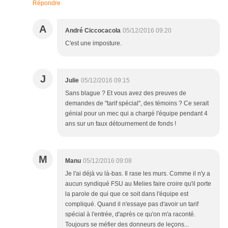
Répondre
A
André Ciccocacola
05/12/2016 09:20
C'est une imposture.
J
Julie
05/12/2016 09:15
Sans blague ? Et vous avez des preuves de
demandes de "tarif spécial", des témoins ? Ce serait
génial pour un mec qui a chargé l'équipe pendant 4
ans sur un faux détournement de fonds !
M
Manu
05/12/2016 09:08
Je l'ai déjà vu là-bas. Il rase les murs. Comme il n'y a
aucun syndiqué FSU au Melies faire croire qu'il porte
la parole de qui que ce soit dans l'équipe est
compliqué. Quand il n'essaye pas d'avoir un tarif
spécial à l'entrée, d'après ce qu'on m'a raconté.
Toujours se méfier des donneurs de leçons...