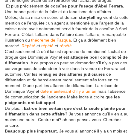
ont témoigné avant de se rétracter est l'achat de drogue.
Et plus précisément de
cocaïne pour l'usage d'Abel Ferrara
.
Une bonne partie de la folie et du fanatisme des affaires
Mèliès, de sa mise en scène et de son
storytelling
vient de cette
mention de l'enquête : un agent a mentionné que l'argent de la
caisse noire avait notamment servi à fournir de la cocaïne à Abel
Ferrara. C'était l'affaire dans l'affaire dans l'affaire, remarquable
illustration du
théorème de Pasqua
. Et ça a drôlement bien
marché.
Répété
et
répété
et
répété
....
C'est seulement là où il lui est reproché de mentionné l'achat de
drogue que Dominique Voynet est
attaquée pour complicité de
diffamation
. A ce propos on peut se demander s'il n'y a pas des
convergences de calendrier à voir dans la venue de Ferrara cet
automne. Car les
remugles des affaires judiciaires
de
diffamation et de harcèlement moral sentent très forts en ce
moment. D'une part les affaires de diffamation. La relaxe de
Dominique Voynet
date maintenant d'il y a un an
mais l'absence
de communication de l'ancienne Maire incite à croire que
les
plaignants ont fait appel
.
De plus...
Est-on bien certain que c'est la seule plainte pour
diffamation dans cette affaire?
Je vous annonce qu'il y en a au
moins une autre. Contre moi? oh non pensez vous. Cherchez
encore.
Beaucoup plus important.
Je vous ai annoncé il y a un mois et