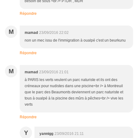
besoin de sous <br /> PTDR , MDR
Répondre
M
mamad
23/09/2016 22:02
non un mec issu de l'immigration à oualpé c'est un beurkunu
Répondre
M
mamad
23/09/2016 21:01
à PARIS les verts veulent un parc naturiste et ils ont des
créneaux pour nudistes dans une piscine<br /> à Montreuil
que le parc des Beaumonts deviennent un parc naturiste et
tous à oualpé à la piscine des mûrs à pêches<br /> vive les
verts
Répondre
Y
yannigg
23/09/2016 21:11